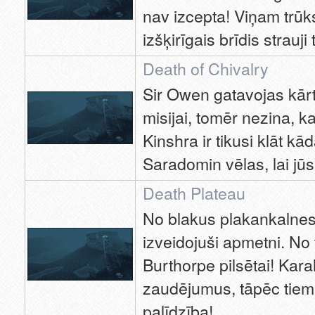
nav izcepta! Viņam trūk
izšķirīgais brīdis strauji
Death of Chivalry
Sir Owen gatavojas kārt
misijai, tomēr nezina, 
Kinshra ir tikusi klāt 
Saradomin vēlas, lai jūs
Death Plateau
No blakus plakankalnes v
izveidojuši apmetni. No
Burthorpe pilsētai! Kara
zaudējumus, tāpēc tie
palīdzība!