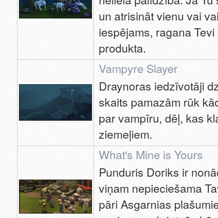
un atrisināt vienu vai 
iespējams, ragana Tevi 
produkta.
Vampyre Slayer
Draynoras iedzīvotāji d
skaits pamazām rūk kād
par vampīru, dēļ, kas k
ziemeļiem.
What's Mine is Yours
Punduris Doriks ir nonā
viņam nepieciešama Tav
pāri Asgarnias plašumi