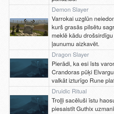
Demon Slayer
Varrokai uzglūn neied
kurš grasās pilsētu sagr
meklē kādu drošsirdīgu 
ļaunumu aizkavēt.
Dragon Slayer
Pierādi, ka esi īsts var
Crandoras pūķi Elvargu 
valkāt izturīgo Rune pla
Druidic Ritual
Troļļi sacēluši īstu ha
piesaistīt Guthix uzman