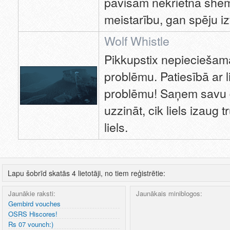
pavisam nekrietnā shēm
meistarību, gan spēju i
Wolf Whistle
Pikkupstix nepieciešama
problēmu. Patiesībā ar 
problēmu! Saņem savu 
uzzināt, cik liels izaug 
liels.
Lapu šobrīd skatās 4 lietotāji, no tiem reģistrētie:
Jaunākie raksti:
Jaunākais miniblogos:
Gembird vouches
OSRS Hiscores!
Rs 07 vounch:)