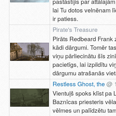
pastāstījis par attālaj
lai Tu dotos velnēnam lī
ir patiess.
Pirate's Treasure
Pirāts Redbeard Frank z
kādi dārgumi. Tomēr tas 
viņu pārliecinātu šīs zi
pacietīgs, lai izpildītu v
dārgumu atrašanās viet
Restless Ghost, the
@ 1
Vientuļš spoks klīst pa
Baznīcas priesteris vēla
vēlmes un palīdzētu tam