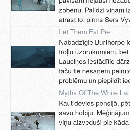
pavisam nejauši nozaud
zobenu. Palīdzi viņam i
atrast to, pirms Sers Vyv
Let Them Eat Pie
Nabadzīgie Burthorpe ied
troļļu uzbrukumiem, bet
Lauciņos iestādītie dārze
taču tie nesaņem pelnīto 
problēmu un piepildīt ie
Myths Of The White La
Kaut devies pensijā, pē
savu hobiju. Mēģināju
viņu aizveduši pie kāda