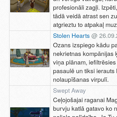
profesionāli zagļi. Izpēt
tādā veidā atrast sen z
atgrieztu to atpakaļ mu
Stolen Hearts
@ 26.09.
Ozans izspiego kādu pa
nekrietnas kompānijas ķ
viņa plānam, iefiltrēsi
pasaulē un tiksi ierauts
nolaupīšanas virpulī.
Swept Away
Ceļojošajai raganai Mag
burvju katlā gatavo ko 
neliela palīdzība. Ja Tu