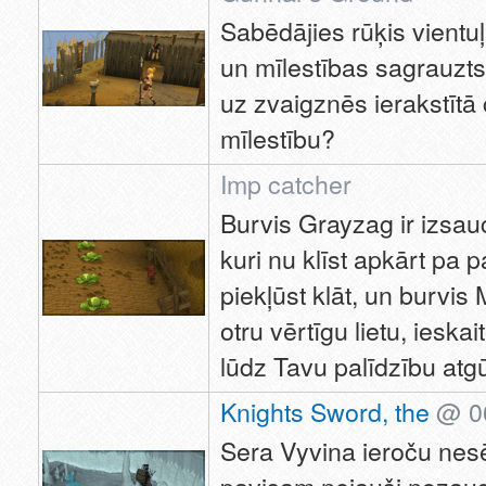
Sabēdājies rūķis vientuļ
un mīlestības sagrauzts
uz zvaigznēs ierakstītā
mīlestību?
Imp catcher
Burvis Grayzag ir izsau
kuri nu klīst apkārt pa 
piekļūst klāt, un burvis
otru vērtīgu lietu, ieskai
lūdz Tavu palīdzību atgū
Knights Sword, the
@ 06
Sera Vyvina ieroču nesēj