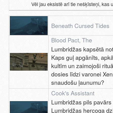
Vēl jau eksistē arī tie nešķīsteņi, ka
Beneath Cursed Tides
Blood Pact, The
Lumbridžas kapsētā not
Kaps guļ apgānīts, apk
kultīm un zaimojoši rituā
dosies līdzi varonei Xe
snaudošu ļaunumu?
Cook's Assistant
Lumbridžas pils pavārs i
Lumbridžas hercoga dzi