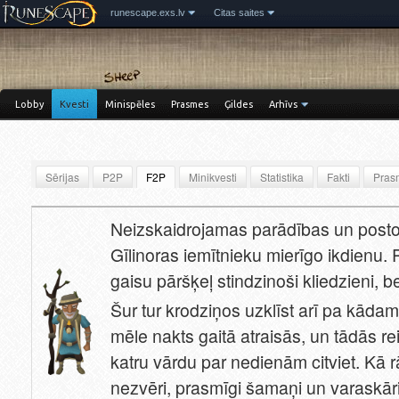
runescape.exs.lv
Citas saites
Lobby
Kvesti
Minispēles
Prasmes
Ģildes
Arhīvs
Sērijas
P2P
F2P
Minikvesti
Statistika
Fakti
Pras
Neizskaidrojamas parādības un postoši 
Gīlinoras iemītnieku mierīgo ikdienu.
gaisu pāršķeļ stindzinoši kliedzieni, b
Šur tur krodziņos uzklīst arī pa kāda
mēle nakts gaitā atraisās, un tādās re
katru vārdu par nedienām citviet. Kā 
nezvēri, prasmīgi šamaņi un varaskār