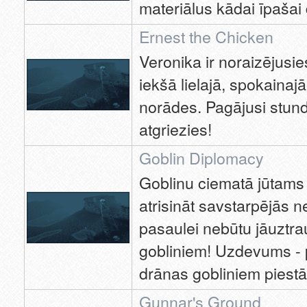
materiālus kādai īpašai 
Ernest the Chicken
Veronika ir noraizējusie
iekšā lielajā, spokainaj
norādes. Pagājusi stund
atgriezies!
Goblin Diplomacy
Goblinu ciematā jūtams 
atrisināt savstarpējās n
pasaulei nebūtu jāuztra
gobliniem! Uzdevums - p
drānas gobliniem piestā
Gunnar's Ground