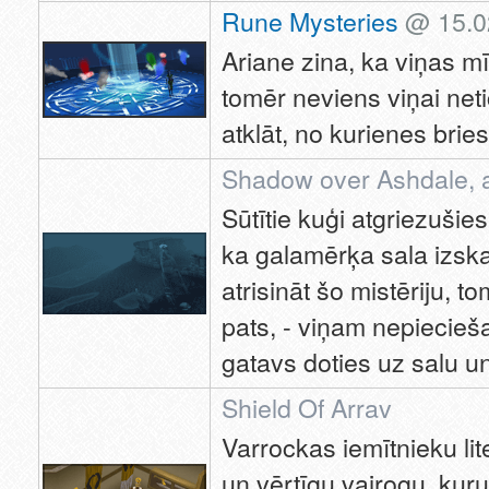
Rune Mysteries
@ 15.0
Ariane zina, ka viņas mī
tomēr neviens viņai neti
atklāt, no kurienes bri
Shadow over Ashdale, 
Sūtītie kuģi atgriezušies
ka galamērķa sala izsk
atrisināt šo mistēriju, to
pats, - viņam nepiecieš
gatavs doties uz salu un 
Shield Of Arrav
Varrockas iemītnieku li
un vērtīgu vairogu, kur