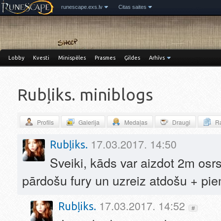
runescape.exs.lv
Citas saites
Lobby
Kvesti
Minispēles
Prasmes
Ģildes
Arhīvs
Rubļiks. miniblogs
Profils
Galerija
Medaļas
Draugi
Ra
17.03.2017. 14:50
Rubļiks.
Sveiki, kāds var aizdot 2m osr
pārdošu fury un uzreiz atdošu + pi
17.03.2017. 14:52
Rubļiks.
#