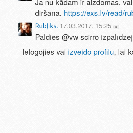
Ja nu kādam ir aizdomas, vai 
diršana.
https://exs.lv/read/r
17.03.2017. 15:25
Rubļiks.
#
Paldies @vw scirro izpalīdzēj
Ielogojies vai
izveido profilu
, lai