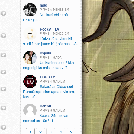
mad
5 MĒNEŠIEM
Nu, kurš vēl kapā
RSu? (22)
Rocky__Lv
7 MĒNEŠIEM
Lūdzu Jūsu viedokli
studijā par jauno Kuģošanas.
.
.
(8)
Impala
1 GADA
Un kur ir rp.
exs ? kka
negodigi ka shis pastaav (3)
OSRS LV
4 GADIEM
Sakarā ar Oldschool
RuneScape clan update visiem,
kas.
.
.
(0)
indesit
5 GADIEM
Kaads 25m nevar
nomest pa 10e? (1)
1
2
3
4
5