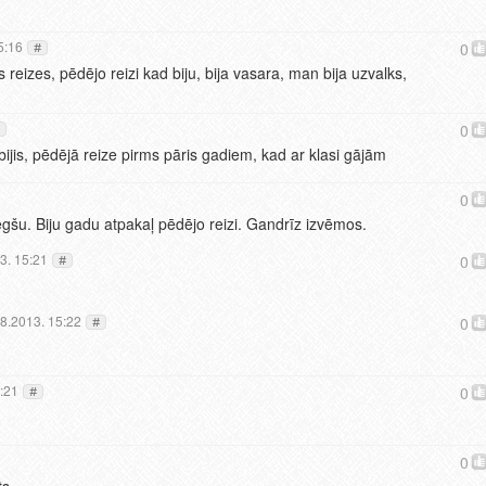
5:16
0
#
s reizes, pēdējo reizi kad biju, bija vasara, man bija uzvalks,
0
is, pēdējā reize pirms pāris gadiem, kad ar klasi gājām
0
egšu. Biju gadu atpakaļ pēdējo reizi. Gandrīz izvēmos.
3. 15:21
0
#
8.2013. 15:22
0
#
:21
0
#
0
ts.