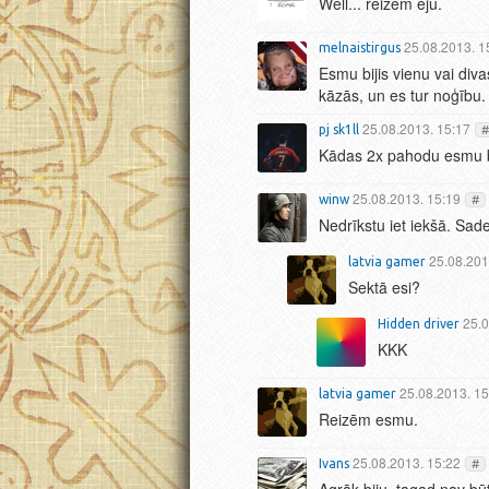
Well... reizēm eju.
25.08.2013. 1
melnaistirgus
Esmu bijis vienu vai diva
kāzās, un es tur noģību.
25.08.2013. 15:17
pj sk1ll
#
Kādas 2x pahodu esmu bij
25.08.2013. 15:19
winw
#
Nedrīkstu iet iekšā. Sad
25.08.201
latvia gamer
Sektā esi?
25.0
Hidden driver
KKK
25.08.2013. 15
latvia gamer
Reizēm esmu.
25.08.2013. 15:22
Ivans
#
Agrāk biju, tagad nav bū