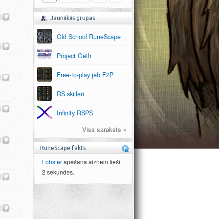
Jaunākās grupas
Old School RuneScape
Project Geth
Free-to-play jeb F2P
RS skilleri
Infinity RSPS
Viss saraksts »
RuneScape fakts
Lobster
apēšana aizņem tieši
2 sekundes.