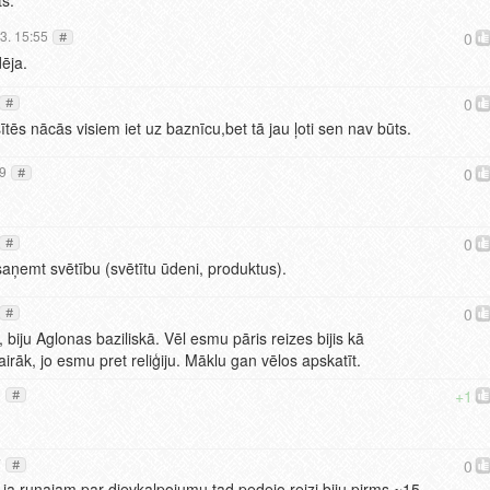
3. 15:55
0
#
dēja.
0
#
tēs nācās visiem iet uz baznīcu,bet tā jau ļoti sen nav būts.
29
0
#
0
#
aņemt svētību (svētītu ūdeni, produktus).
0
#
iju Aglonas baziliskā. Vēl esmu pāris reizes bijis kā
irāk, jo esmu pret reliģiju. Māklu gan vēlos apskatīt.
3
+1
#
7
0
#
 ja runajam par dievkalpojumu tad pedejo reizi biju pirms ~15