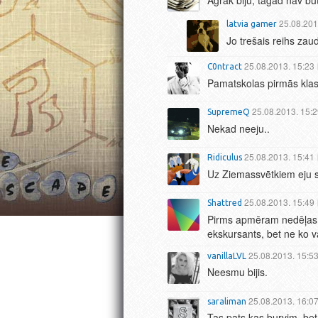
25.08.201
latvia gamer
Jo trešais reihs zau
25.08.2013. 15:23
C0ntract
Pamatskolas pirmās klasī
25.08.2013. 15:
SupremeQ
Nekad neeju..
25.08.2013. 15:41
Ridiculus
Uz Ziemassvētkiem eju s
25.08.2013. 15:49
Shattred
Pirms apmēram nedēļas, b
ekskursants, bet ne ko va
25.08.2013. 15:5
vanillaLVL
Neesmu bijis.
25.08.2013. 16:0
saraliman
Tas pats kas burvim, bet