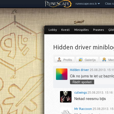
runescape.exs.lv
Citas s
Lobby
Kvesti
Minispēles
Prasmes
Ģild
Hidden driver miniblo
Profils
Galerija
Med
25.08.2013. 15:1
Hidden driver
Cik no jums te iet uz baznī
Rādīt spoileri
25.08.2013. 15:16
cutwings
Nekad neesmu bijis
25.08.2013. 15
Mr Raccoon