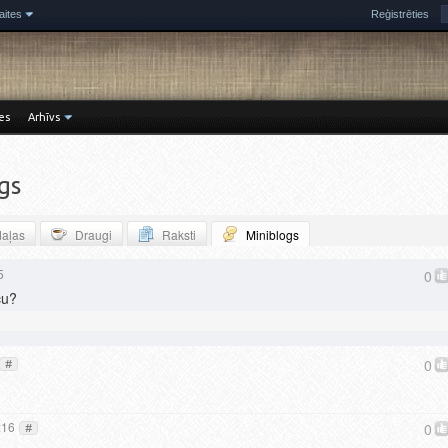
aites
Reģistrēties
es
Arhīvs
gs
aļas
Draugi
Raksti
Miniblogs
5
0
cu?
0
#
:16
0
#