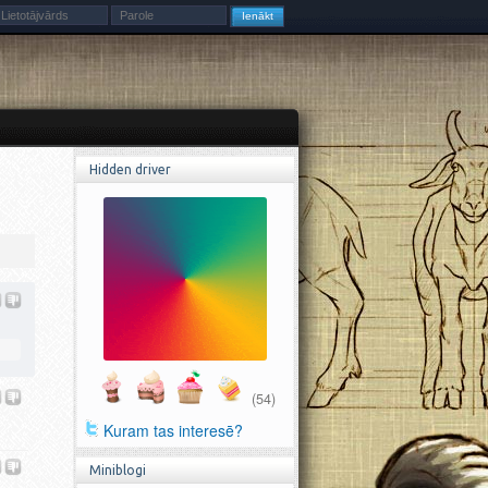
Hidden driver
(54)
Kuram tas interesē?
Miniblogi