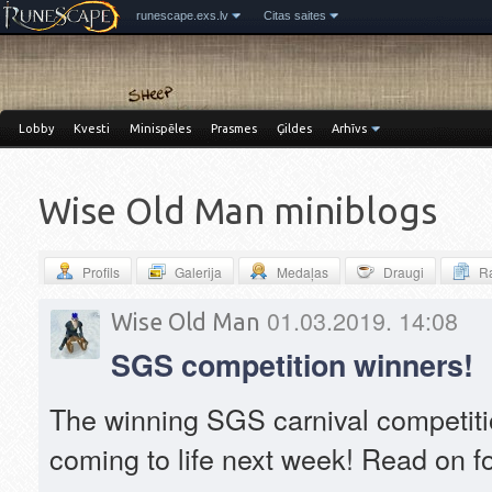
runescape.exs.lv
Citas saites
Lobby
Kvesti
Minispēles
Prasmes
Ģildes
Arhīvs
Wise Old Man miniblogs
Profils
Galerija
Medaļas
Draugi
Ra
01.03.2019. 14:08
Wise Old Man
SGS competition winners!
The winning SGS carnival competit
coming to life next week! Read on f