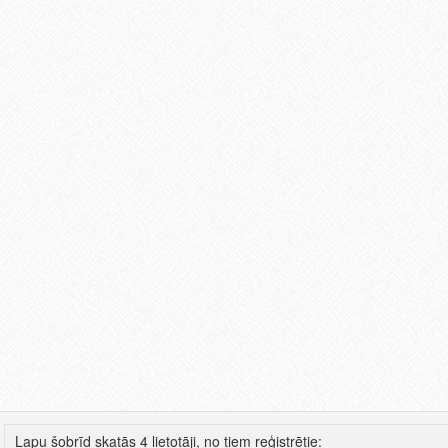
Lapu šobrīd skatās 4 lietotāji, no tiem reģistrētie: