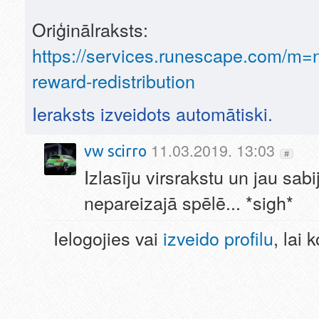
Oriģinālraksts:
https://services.runescape.com/m=
reward-redistribution
Ieraksts izveidots automātiski.
11.03.2019. 13:03
vw scirro
#
Izlasīju virsrakstu un jau sabi
nepareizajā spēlē... *sigh*
Ielogojies vai
izveido profilu
, lai