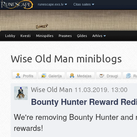
runescape.exs.lv
Citas saites
Lobby
Kvesti
Minispēles
Prasmes
Ģildes
Arhīvs
Wise Old Man miniblogs
Profils
Galerija
Medaļas
Draugi
Ra
11.03.2019. 13:00
Wise Old Man
Bounty Hunter Reward Redi
We're removing Bounty Hunter and re
rewards!