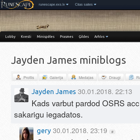
runescape.exs.lv
Citas saites
Lobby
Kvesti
Minispēles
Prasmes
Ģildes
Arhīvs
Jayden James miniblogs
Profils
Galerija
Medaļas
Draugi
Ra
30.01.2018. 22:13
Jayden James
Kads varbut pardod OSRS acc
sakarigu iegadatos.
30.01.2018. 23:19
gery
#