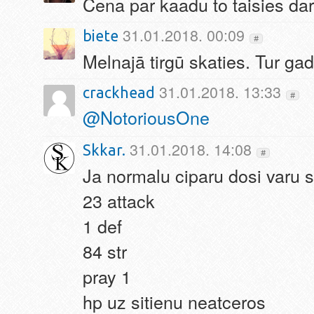
Cena par kaadu to taisies dari
31.01.2018. 00:09
biete
#
Melnajā tirgū skaties. Tur gad
31.01.2018. 13:33
crackhead
#
@
NotoriousOne
31.01.2018. 14:08
Skkar.
#
Ja normalu ciparu dosi varu 
23 attack
1 def
84 str
pray 1
hp uz sitienu neatceros