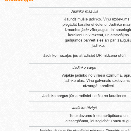
Jadinko mazulis
Jaundzimušie jadinko. Viņu uzdevums i
piegādāt karalienei ēdienu. Jadinko mazu
izmantos
jade
vīteņaugus, lai sasniegt
karalieni un virszemi, un atsevišķos
gadījumos pārvērtīsies arī par izauguš
jadinko.
Jadinko mazuļus jūs atradīsiet DR midzeņa stūrī
Jadinko sargs
Vājākie jadinko no vīriešu dzimuma, apr
jadinko olas. Viņu galvenais uzdevums 
aizsargāt karalieni
Jadinko sargus jūs atradīsiet netālu no karalienes
Jadinko tēviņš
To uzdevums ir olu aprūpēšana un
aizsargāšana, lai saglabātu savu sugu
Jadinko tēviņus jūs atradīsiet midzeņa Dienvidu pusē