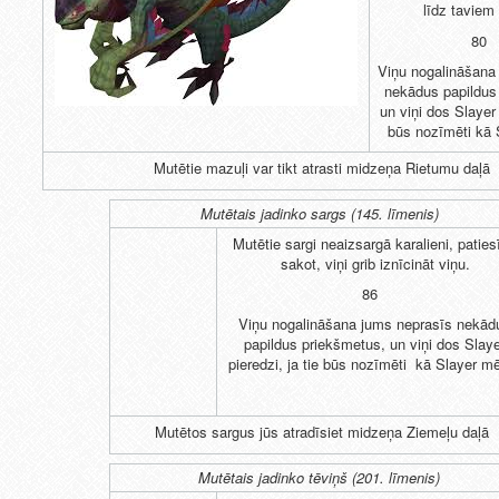
līdz taviem
80
Viņu nogalināšana
nekādus papildus
un viņi dos Slayer 
būs nozīmēti kā 
Mutētie mazuļi var tikt atrasti midzeņa Rietumu daļā
Mutētais jadinko sargs (145. līmenis)
Mutētie sargi neaizsargā karalieni, paties
sakot, viņi grib iznīcināt viņu.
86
Viņu nogalināšana jums neprasīs nekād
papildus priekšmetus, un viņi dos Slay
pieredzi, ja tie būs nozīmēti kā Slayer mē
Mutētos sargus jūs atradīsiet midzeņa Ziemeļu daļā
Mutētais jadinko tēviņš (201. līmenis)