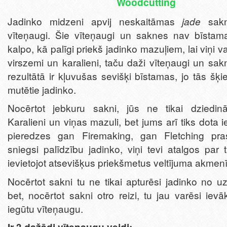
Woodcutting
Jadinko midzeni apvij neskaitāmas
jade
sa
vīteņaugi. Šie vīteņaugi un saknes nav bīstam
kalpo, kā palīgi priekš jadinko mazuļiem, lai viņi v
virszemi un karalieni, taču daži vīteņaugi un sa
rezultātā ir kļuvušas sevišķi bīstamas, jo tās šķi
mutētie jadinko.
Nocērtot jebkuru sakni, jūs ne tikai dziedinā
Karalieni un viņas mazuli, bet jums arī tiks dota ie
pieredzes gan Firemaking, gan Fletching pr
sniegsi palīdzību jadinko, viņi tevi atalgos par
ievietojot atsevišķus priekšmetus veltījuma akmenī
Nocērtot sakni tu ne tikai apturēsi jadinko no u
bet, nocērtot sakni otro reizi, tu jau varēsi ievā
iegūtu vīteņaugu.