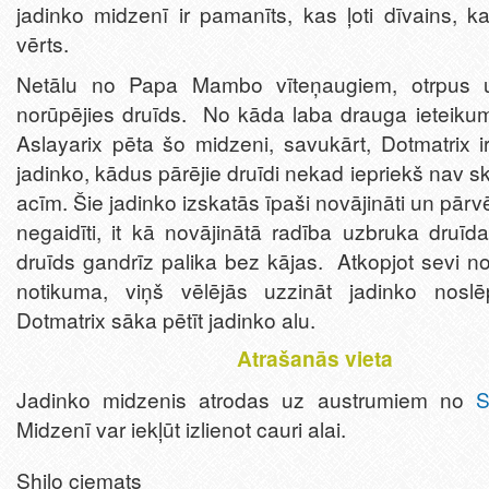
jadinko midzenī ir pamanīts, kas ļoti dīvains, ka
vērts.
Netālu no Papa Mambo vīteņaugiem, otrpus u
norūpējies druīds. No kāda laba drauga ieteikum
Aslayarix pēta šo midzeni, savukārt, Dotmatrix i
jadinko, kādus pārējie druīdi nekad iepriekš nav s
acīm. Šie jadinko izskatās īpaši novājināti un pārv
negaidīti, it kā novājinātā radība uzbruka druīd
druīds gandrīz palika bez kājas. Atkopjot sevi n
notikuma, viņš vēlējās uzzināt jadinko nosl
Dotmatrix sāka pētīt jadinko alu.
Atrašanās vieta
Jadinko midzenis atrodas uz austrumiem no
S
Midzenī var iekļūt izlienot cauri alai.
Shilo ciemats