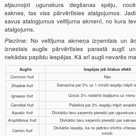
atjaunojot ugunskura degšanas spēju, nocē
saknes, tas viss pārvērtīsies atalgojumos. Jad
savus atalogjumus veltījuma akmenī, no kura te
atalgojums.
Piezīme:
No veltījuma akmeņa izņemtais un ā
iznestais auglis pārvērtīsies parastā auglī u
nekādas papildu iespējas. Kā arī augli nevarēs mai
Auglis
Iespējas jeb blakus efekti
Common fruit
Nav
Samazina par 2% uz 1 minūti iespēju trāpīt 
Shadow fruit
Uzsūc 2% nodarīto bojājumu uz vienu 
Igneaus fruit
Cannibal fruit
Palielina par 2% iespēju trāpīt ienaid
Aquatic fruit
Divkāršo tavu saņemto pieredzi par ugunskura 
Amphibious fruit
Divkāršo tavu saņemto pieredzi par saknes
Divkāršo iespēju, ka no jadinko izkritīs vīteņa
Carrion fruit
minūti.