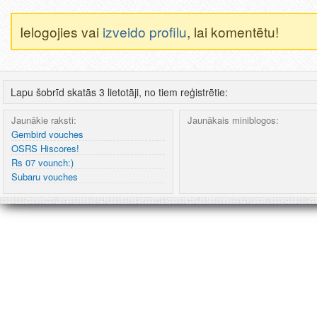
Ielogojies vai
izveido profilu
, lai komentētu!
Lapu šobrīd skatās 3 lietotāji, no tiem reģistrētie:
Jaunākie raksti:
Jaunākais miniblogos:
Gembird vouches
OSRS Hiscores!
Rs 07 vounch:)
Subaru vouches