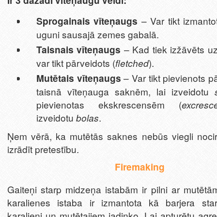
Ir 3 dažādi vīteņaugu veidi:
Sprogainais vīteņaugs
– Var tikt izmantot
uguni sausajā zemes gabalā.
Taisnais vīteņaugs
– Kad tiek izžāvēts u
var tikt pārveidots (
fletched
).
Mutētais vīteņaugs
– Var tikt pievienots 
taisnā vīteņauga saknēm, lai izveidotu
pievienotas ekskrescensēm (
excresc
izveidotu
bolas
.
Ņem vērā, ka mutētās saknes nebūs viegli nocir
izrādīt pretestību.
Firemaking
Gaiteņi starp midzeņa istabām ir pilni ar mutēt
karalienes istaba ir izmantota kā barjera sta
karalieni un mutētajiem jadinko. Lai apturētu agr