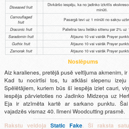
Divkāršo iespēju, ka no jadinko izkritīs ekskres
Diseased fruit
minūti.
Camouflaged
Pasargā tevi uz 1 minūti no sakņu uz
fruit
Draconic fruit
Palielina tavu lielāko sitienu par 2% uz 
Saradomin fruit
Atjauno 10 vai vairāk Prayer punkt
Guthix fruit
Atjauno 10 vai vairāk Prayer punkt
Zamorak fruit
Atjauno 10 vai vairāk Prayer punkt
Noslēpums
Aiz karalienes, pretējā pusē veltījuma akmenim, ir
Kad tu nocirtīsi tos, tu atklāsi slepenu izeju
Spēlētājiem, kuriem būs šī iespēja iziet cauri, vi
iespēja pārvietoties no Jadinko Midzeņa uz Herb
Eja ir atzīmēta kartē ar sarkano punktu. Šai 
vajadzēs vismaz 40. līmeni Woodcutting prasmē.
Rakstu veidoja
Static Fake
. Šī raksta satu