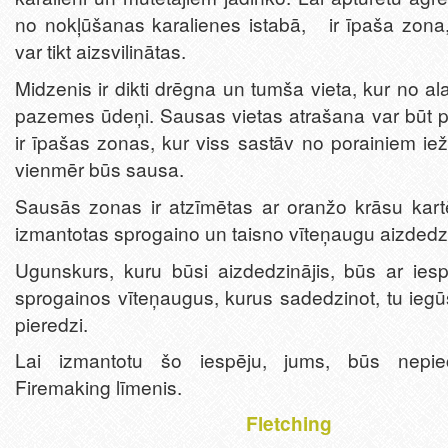
no nokļūšanas karalienes istabā, ir īpaša zon
var tikt aizsvilinātas.
Midzenis ir dikti drēgna un tumša vieta, kur no a
pazemes ūdeņi. Sausas vietas atrašana var būt p
ir īpašas zonas, kur viss sastāv no porainiem i
vienmēr būs sausa.
Sausās zonas ir atzīmētas ar oranžo krāsu kartē,
izmantotas sprogaino un taisno vīteņaugu aizded
Ugunskurs, kuru būsi aizdedzinājis, būs ar iesp
sprogainos vīteņaugus, kurus sadedzinot, tu iegū
pieredzi.
Lai izmantotu šo iespēju, jums, būs nepie
Firemaking līmenis.
Fletching