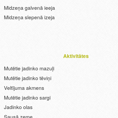
Midzeņa galvenā ieeja
Midzeņa slepenā izeja
Aktivitātes
Mutētie jadinko mazuļi
Mutētie jadinko tēviņi
Veltījuma akmens
Mutētie jadinko sargi
Jadinko olas
Sausā zeme