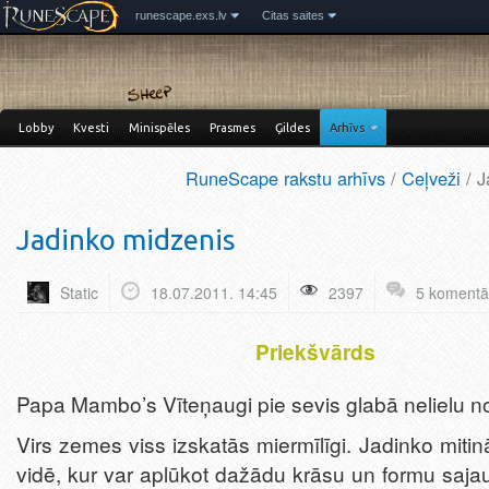
runescape.exs.lv
Citas saites
Lobby
Kvesti
Minispēles
Prasmes
Ģildes
Arhīvs
RuneScape rakstu arhīvs
/
Ceļveži
/ J
Jadinko midzenis
Static
18.07.2011. 14:45
2397
5 komentā
Priekšvārds
Papa Mambo’s Vīteņaugi pie sevis glabā nelielu 
Virs zemes viss izskatās miermīlīgi. Jadinko mitinā
vidē, kur var aplūkot dažādu krāsu un formu saj