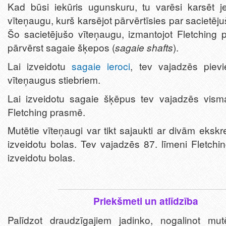
Kad būsi iekūris ugunskuru, tu varēsi karsēt j
vīteņaugu, kurš karsējot pārvērtīsies par sacietēj
Šo sacietējušo vīteņaugu, izmantojot Fletching p
pārvērst sagaie šķepos (
sagaie shafts
).
Lai izveidotu
sagaie ieroci
, tev vajadzēs piev
vīteņaugus stiebriem.
Lai izveidotu sagaie šķēpus tev vajadzēs vism
Fletching prasmē.
Mutētie vīteņaugi var tikt sajaukti ar divām eksk
izveidotu bolas. Tev vajadzēs 87. līmeni Fletchi
izveidotu bolas.
Priekšmeti un atlīdzība
Palīdzot draudzīgajiem jadinko, nogalinot mut