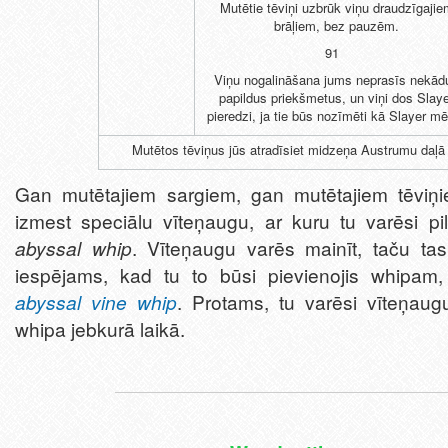
Mutētie tēviņi uzbrūk viņu draudzīgaji
brāļiem, bez pauzēm.
91
Viņu nogalināšana jums neprasīs nekād
papildus priekšmetus, un viņi dos Slay
pieredzi, ja tie būs nozīmēti kā Slayer mē
Mutētos tēviņus jūs atradīsiet midzeņa Austrumu daļā
Gan mutētajiem sargiem, gan mutētajiem tēviņi
izmest speciālu vīteņaugu, ar kuru tu varēsi pi
abyssal whip
. Vīteņaugu varēs mainīt, taču ta
iespējams, kad tu to būsi pievienojis whipam, 
abyssal vine whip
. Protams, tu varēsi vīteņaug
whipa jebkurā laikā.