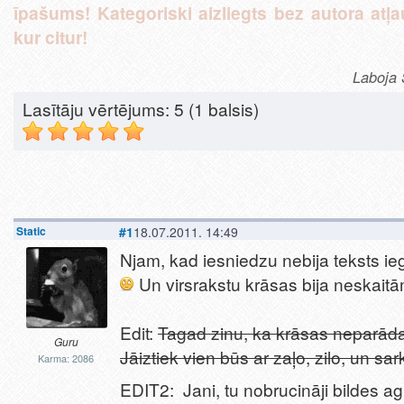
īpašums! Kategoriski aizliegts bez autora atļau
kur citur!
Laboja 
Lasītāju vērtējums:
5
(1 balsis)
Static
#1
18.07.2011. 14:49
Njam, kad iesniedzu nebija teksts ieg
Un virsrakstu krāsas bija neskait
Edit:
Tagad zinu, ka krāsas neparāda
Guru
Jāiztiek vien būs ar zaļo, zilo, un sa
Karma: 2086
EDIT2: Jani, tu nobrucināji bildes a