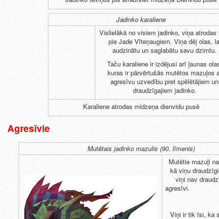
Jadinko karaliene
Vislielākā no visiem jadinko, viņa atrodas 
pie Jade Vīteņaugiem. Viņa dēj olas, la
audzinātu un saglabātu savu dzimtu.
Taču karaliene ir izdējusi arī ļaunas ola
kuras ir pārvērtušās mutētos mazuļos a
agresīvu uzvedību pret spēlētājiem un
draudzīgajiem jadinko.
Karaliene atrodas midzeņa dienvidu pusē
Agresīvie
Mutētais jadinko mazulis (90. līmenis)
Mutētie mazuļi nav
kā viņu draudzīgie
viņi nav draudz
agres
Viņi ir tik īsi, ka 