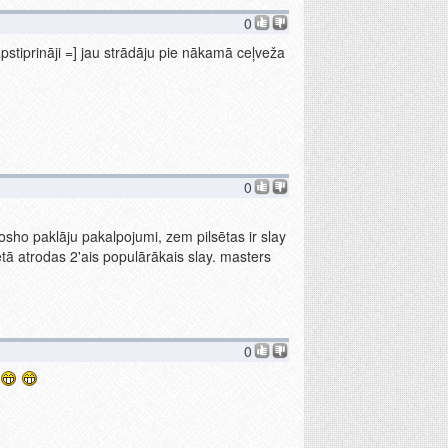
0
pstiprināji =] jau strādāju pie nākamā ceļveža
0
ojosho paklāju pakalpojumi, zem pilsētas ir slay
tā atrodas 2'ais populārākais slay. masters
0