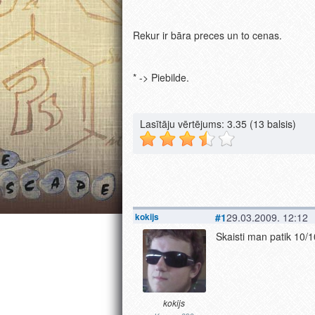
Rekur ir bāra preces un to cenas.
* -> Piebilde.
Lasītāju vērtējums:
3.35
(13 balsis)
kokijs
#1
29.03.2009. 12:12
Skaisti man patik 10/1
kokijs