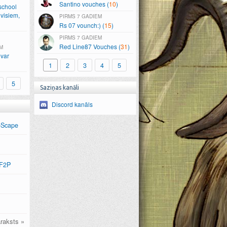
Santino vouches (
10
)
school
visiem,
7 GADIEM
Rs 07 vounch:) (
15
)
7 GADIEM
Red Line87 Vouches (
31
)
M
var
1
2
3
4
5
5
Saziņas kanāli
Discord kanāls
eScape
 F2P
raksts »