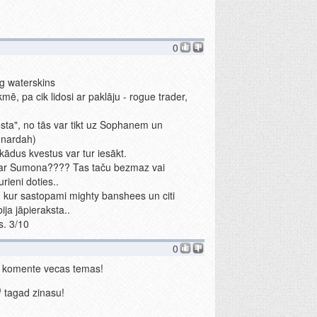
0
ag waterskins
mē, pa cik lidosi ar paklāju - rogue trader,
"osta", no tās var tikt uz Sophanem un
 nardah)
 kādus kvestus var tur iesākt.
par Sumona???? Tas taču bezmaz vai
rieni doties..
, kur sastopami mighty banshees un citi
ija jāpieraksta..
s. 3/10
0
u komente vecas temas!
tagad zinasu!