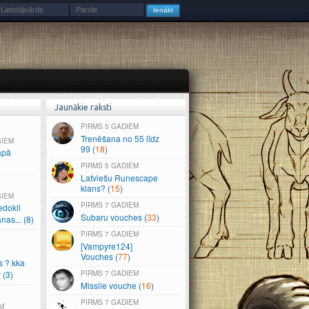
Jaunākie raksti
5 GADIEM
Trenēšana no 55 līdz
ŠIEM
99 (
18
)
apā
5 GADIEM
Latviešu Runescape
klans? (
15
)
ŠIEM
7 GADIEM
edokli
Subaru vouches (
33
)
anas.
.
.
(8)
7 GADIEM
[Vampyre124]
Vouches (
77
)
s ? kka
 (3)
7 GADIEM
Missile vouche (
16
)
7 GADIEM
M