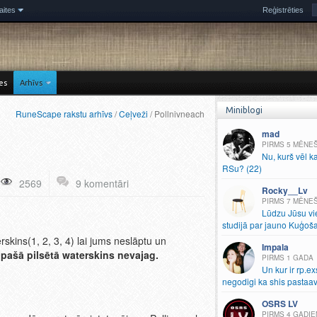
aites
Reģistrēties
es
Arhīvs
Miniblogi
RuneScape rakstu arhīvs
/
Ceļveži
/ Pollnivneach
mad
5 MĒNE
Nu, kurš vēl k
RSu? (22)
2569
9 komentāri
Rocky__Lv
7 MĒNE
Lūdzu Jūsu vi
studijā par jauno Kuģoš
rskins(1, 2, 3, 4) lai jums neslāptu un
Impala
 pašā pilsētā waterskins nevajag.
1 GADA
Un kur ir rp.
ex
negodigi ka shis pastaav
OSRS LV
4 GADIE