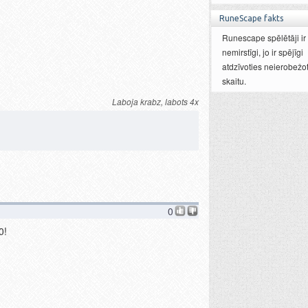
RuneScape fakts
Runescape spēlētāji ir 
nemirstīgi, jo ir spējīgi
atdzīvoties neierobežot
skaitu.
Laboja krabz, labots 4x
0
0!