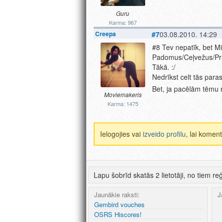
Guru
Karma: 967
Creepa
#7
03.08.2010. 14:29
#8 Tev nepatīk, bet M
Padomus/Ceļvežus/Pras
Tākā. :/
Nedrīkst celt tās par
Bet, ja pacēlām tēmu 
Moviemakeris
Karma: 1475
Ielogojies vai
izveido profilu
, lai koment
Lapu šobrīd skatās 2 lietotāji, no tiem reģ
Jaunākie raksti:
J
Gembird vouches
OSRS Hiscores!