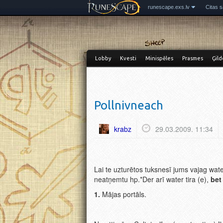
runescape.exs.lv
Citas s
Lobby
Kvesti
Minispēles
Prasmes
Ģild
Pollnivneach
krabz
29.03.2009. 11:34
Lai te uzturētos tuksnesī jums vajag wate
neatņemtu hp.*Der arī water tira (e),
bet
1.
Mājas portāls.