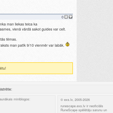
0
inka man liekas teica ka
mes, vienā vārdā sakot guides var celt.
astās tēmas.
raksts man patīk 9/10 vienmēr var labāk.
ētu!
istrētie:
aunākais miniblogos:
© exs.lv, 2005-2026
runescape.exs.lv ir neoficiāls
RuneScape spēlētāju sarunu un