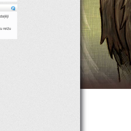
daļēji
u reižu