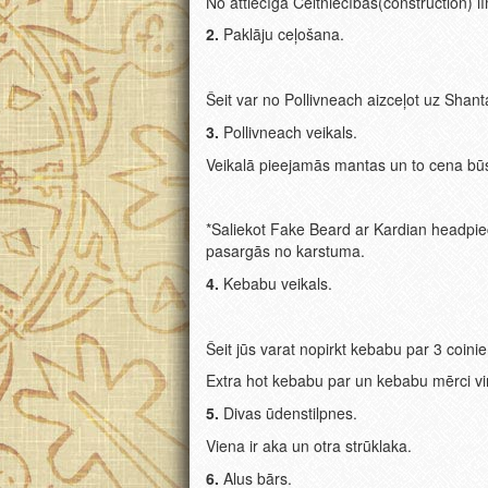
No attiecīga Celtniecības(construction) l
2.
Paklāju ceļošana.
Šeit var no Pollivneach aizceļot uz Shan
3.
Pollivneach veikals.
Veikalā pieejamās mantas un to cena būs
*Saliekot Fake Beard ar Kardian headpie
pasargās no karstuma.
4.
Kebabu veikals.
Šeit jūs varat nopirkt kebabu par 3 coini
Extra hot kebabu par un kebabu mērci viņ
5.
Divas ūdenstilpnes.
Viena ir aka un otra strūklaka.
6.
Alus bārs.