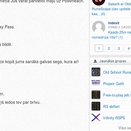
īmeņa Jūs varat pārvietot māju uz Pollivneach.
Sakarā ar Old
RuneScape clan update 
kas.
.
.
(0)
indesit
tay Pass.
5 GADIE
Kaads 25m ne
nomest pa 10e? (1)
 bildē.
1
2
3
4
ce kopā jums sanāks galvas sega, kura arī
Jaunākās grupas
Old School Run
Project Geth
em.
Free-to-play jeb
š iedos tev par brīvu.
RS skilleri
Infinity RSPS
Viss sa