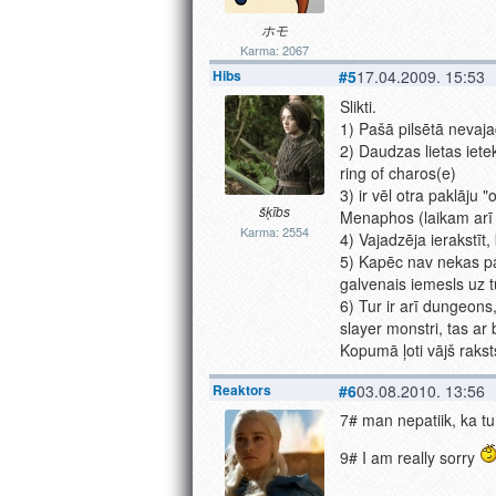
ホモ
Karma: 2067
Hibs
#5
17.04.2009. 15:53
Slikti.
1) Pašā pilsētā nevaj
2) Daudzas lietas ietek
ring of charos(e)
3) ir vēl otra paklāju 
šķībs
Menaphos (laikam arī
Karma: 2554
4) Vajadzēja ierakstīt,
5) Kapēc nav nekas 
galvenais iemesls uz tu
6) Tur ir arī dungeons
slayer monstri, tas ar b
Kopumā ļoti vājš rakst
Reaktors
#6
03.08.2010. 13:56
7# man nepatiik, ka t
9# I am really sorry