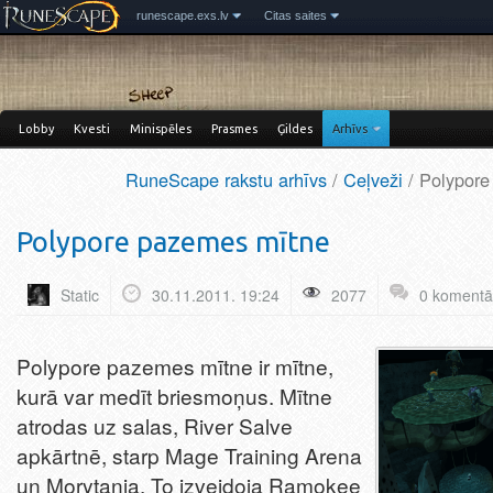
runescape.exs.lv
Citas saites
Lobby
Kvesti
Minispēles
Prasmes
Ģildes
Arhīvs
RuneScape rakstu arhīvs
/
Ceļveži
/ Polypor
Polypore pazemes mītne
Static
30.11.2011. 19:24
2077
0 komentā
Polypore pazemes mītne ir mītne,
kurā var medīt briesmoņus. Mītne
atrodas uz salas, River Salve
apkārtnē, starp Mage Training Arena
un Morytania. To izveidoja Ramokee