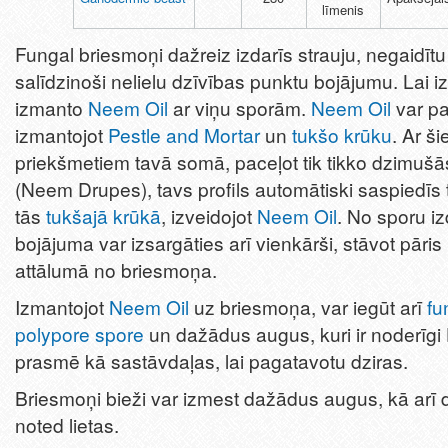
līmenis
Fungal briesmoņi dažreiz izdarīs strauju, negaidītu
salīdzinoši nelielu dzīvības punktu bojājumu. Lai iz
izmanto
Neem Oil
ar viņu sporām.
Neem Oil
var pa
izmantojot
Pestle and Mortar
un
tukšo krūku
. Ar š
priekšmetiem tavā somā, paceļot tik tikko dzimuš
(Neem Drupes), tavs profils automātiski saspiedīs t
tās
tukšajā krūkā
, izveidojot
Neem Oil
. No sporu iz
bojājuma var izsargāties arī vienkārši, stāvot pāris
attālumā no briesmoņa.
Izmantojot
Neem Oil
uz briesmoņa, var iegūt arī
fu
polypore spore
un dažādus augus, kuri ir noderīgi
prasmē kā sastāvdaļas, lai pagatavotu dziras.
Briesmoņi bieži var izmest dažādus augus, kā arī
noted lietas.