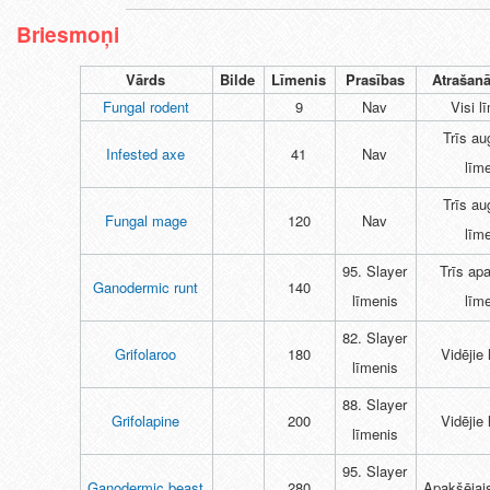
Briesmoņi
Vārds
Bilde
Līmenis
Prasības
Atrašanā
Fungal rodent
9
Nav
Visi l
Trīs au
Infested axe
41
Nav
līm
Trīs au
Fungal mage
120
Nav
līm
95. Slayer
Trīs ap
Ganodermic runt
140
līmenis
līm
82. Slayer
Grifolaroo
180
Vidējie
līmenis
88. Slayer
Grifolapine
200
Vidējie
līmenis
95. Slayer
Ganodermic beast
280
Apakšējai