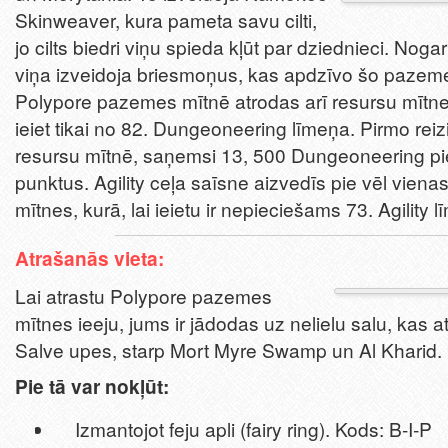
Skinweaver, kura pameta savu cilti,
jo cilts biedri viņu spieda kļūt par dziednieci. Noga
viņa izveidoja briesmoņus, kas apdzīvo šo pazeme
Polypore pazemes mītnē atrodas arī resursu mītne
ieiet tikai no 82. Dungeoneering līmeņa. Pirmo reizi
resursu mītnē, saņemsi 13, 500 Dungeoneering p
punktus. Agility ceļa saīsne aizvedīs pie vēl viena
mītnes, kurā, lai ieietu ir nepieciešams 73. Agility l
Atrašanās vieta:
Lai atrastu Polypore pazemes
mītnes ieeju, jums ir jādodas uz nelielu salu, kas 
Salve upes, starp Mort Myre Swamp un Al Kharid.
Pie tā var nokļūt:
Izmantojot feju apli (fairy ring). Kods: B-I-P