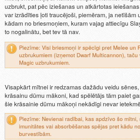
uzbrukt, pat pēc iziešanas un atkārtotas ieiešanas
var izrādīties ļoti traucējoši, piemēram, ja netīšām
kādam no briesmoņiem, kuram vajag attiecīgu Slaye
to nogalinātu, bet tev tā nav.
Piezīme: Visi briesmoņi ir spēcīgi pret Melee un
uzbrukumiem (izņemot Dwarf Multicannon), taču v
Magic uzbrukumiem.
Visapkārt mītnei ir redzamas dažādu veidu sēnes, 
krāsainu dūmu mākoni, kad spēlētājs tām paiet ga
šie krāsainie dūmu mākoņi nekādīgi nevar ietekmēt
Piezīme: Nevienai radībai, kas apdzīvo šo mītni
imunitātes vai absorbēšanas spējas pret kādu n
burvestībām.