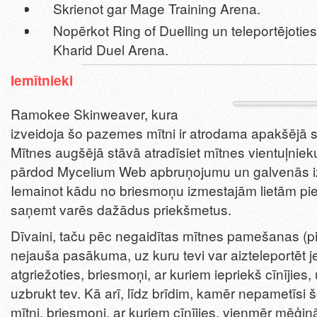
Skrienot gar Mage Training Arena.
Nopērkot Ring of Duelling un teleportējoties
Kharid Duel Arena.
Iemītnieki
Ramokee Skinweaver, kura
izveidoja šo pazemes mītni ir atrodama apakšējā st
Mītnes augšējā stāvā atradīsiet mītnes vientuļniek
pārdod Mycelium Web apbruņojumu un galvenās iz
Iemainot kādu no briesmoņu izmestajām lietām pie 
saņemt varēs dažādus priekšmetus.
Dīvaini, taču pēc negaidītas mītnes pamešanas (p
nejauša pasākuma, uz kuru tevi var aizteleportēt je
atgriežoties, briesmoņi, ar kuriem iepriekš cīnījies,
uzbrukt tev. Kā arī, līdz brīdim, kamēr nepametīsi
mītni, briesmoņi, ar kuriem cīnījies, vienmēr mēģin