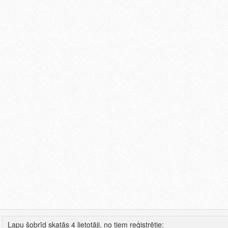
Lapu šobrīd skatās 4 lietotāji, no tiem reģistrētie: