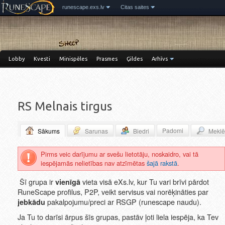
runescape.exs.lv
Citas saites
Lobby
Kvesti
Minispēles
Prasmes
Ģildes
Arhīvs
RS Melnais tirgus
Padomi
Sākums
Sarunas
Biedri
Meklē
Pirms veic darījumu ar svešu lietotāju, noskaidro, vai tā
iespējamās nelietības nav atzīmētas
šajā rakstā
.
Šī grupa ir
vieta visā eXs.lv, kur Tu vari brīvi pārdot
vienīgā
RuneScape profilus, P2P, veikt servisus vai norēķināties par
pakalpojumu/preci ar RSGP (runescape naudu).
jebkādu
Ja Tu to darīsi ārpus šīs grupas, pastāv ļoti liela iespēja, ka Tev