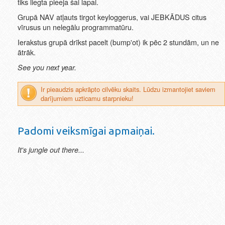
tiks liegta pieeja šai lapai.
Grupā NAV atļauts tirgot keyloggerus, vai JEBKĀDUS citus
vīrusus un nelegālu programmatūru.
Ierakstus grupā drīkst pacelt (bump'ot) ik pēc 2 stundām, un ne
ātrāk.
See you next year.
Ir pieaudzis apkrāpto cilvēku skaits. Lūdzu izmantojiet saviem
darījumiem uzticamu starpnieku!
Padomi veiksmīgai apmaiņai.
It's jungle out there...