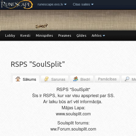
runescape.exs.lv
Citas saites
Lobby
Kvesti
Minispēles
Prasmes
Ģildes
Arhīvs
RSPS "SoulSplit"
Pamācības
Sākums
Sarunas
Biedri
Me
RSPS "SoulSplit"
Šis ir RSPS, kur var visu apspriest par SS.
Ar laiku būs arī vēl informācija.
Mājas Lapa:
www.soulsplit.com
Soulsplit forums:
ww.Forum.soulsplit.com