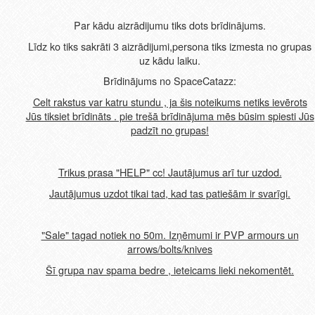
Par kādu aizrādijumu tiks dots brīdinājums.
Līdz ko tiks sakrāti 3 aizrādijumi,persona tiks izmesta no grupas
uz kādu laiku.
Brīdinājums no SpaceCatazz:
Celt rakstus var katru stundu , ja šis noteikums netiks ievērots
Jūs tiksiet brīdināts . pie trešā brīdinājuma mēs būsim spiesti Jūs
padzīt no grupas!
Trikus prasa "HELP" cc! Jautājumus arī tur uzdod.
Jautājumus uzdot tikai tad, kad tas patiešām ir svarīgi.
"Sale" tagad notiek no 50m. Izņēmumi ir PVP armours un
arrows/bolts/knives
Šī grupa nav spama bedre , ieteicams lieki nekomentēt.