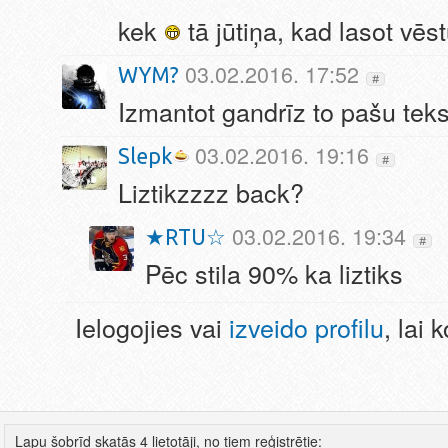
kek
tā jūtiņa, kad lasot vēst
03.02.2016. 17:52
WYM?
#
Izmantot gandrīz to pašu tek
03.02.2016. 19:16
Slepk
#
Liztikzzzz back?
03.02.2016. 19:34
★RTU☆
#
Pēc stila 90% ka liztiks
Ielogojies vai
izveido profilu
, lai
Lapu šobrīd skatās 4 lietotāji, no tiem reģistrētie: