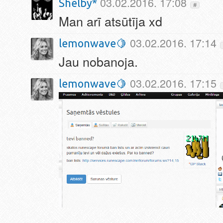
03.02.2016. 17:08
Shelby*
#
Man arī atsūtīja xd
03.02.2016. 17:14
lemonwave🍋
Jau nobanoja.
03.02.2016. 17:15
lemonwave🍋