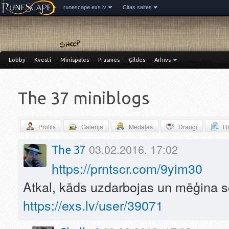
runescape.exs.lv
Citas saites
Lobby
Kvesti
Minispēles
Prasmes
Ģildes
Arhīvs
The 37 miniblogs
Profils
Galerija
Medaļas
Draugi
Ra
03.02.2016. 17:02
The 37
https://prntscr.com/9yim30
Atkal, kāds uzdarbojas un mēģina 
https://exs.lv/user/39071