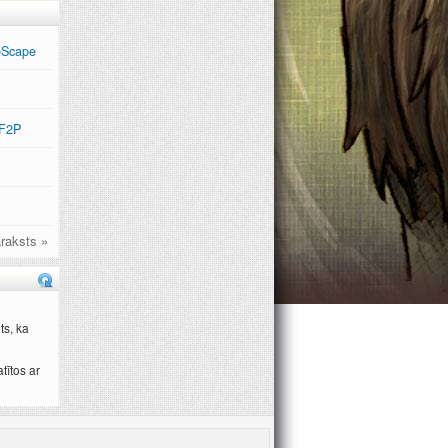
eScape
 F2P
raksts »
ts, ka
tītos ar