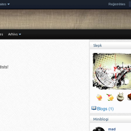
aites
Reģistrēties
es
Arhīvs
Slepk
!
zēsts!
Blogs (1)
Miniblogi
mad