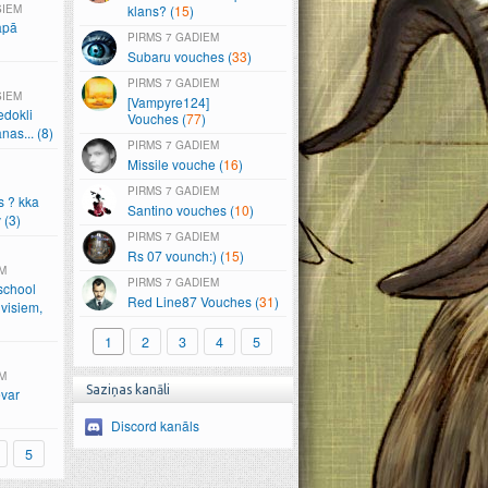
ŠIEM
klans? (
15
)
apā
7 GADIEM
Subaru vouches (
33
)
7 GADIEM
ŠIEM
[Vampyre124]
edokli
Vouches (
77
)
anas.
.
.
(8)
7 GADIEM
Missile vouche (
16
)
7 GADIEM
s ? kka
Santino vouches (
10
)
 (3)
7 GADIEM
Rs 07 vounch:) (
15
)
M
7 GADIEM
school
Red Line87 Vouches (
31
)
visiem,
1
2
3
4
5
M
Saziņas kanāli
var
Discord kanāls
5