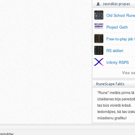
Jaunākās grupas
Old School Run
Project Geth
Free-to-play jeb
RS skilleri
Infinity RSPS
Viss sa
RuneScape fakts
"Rune" metāls pirms tā
izlaišanas bija paredzē
tas būs violetā krāsā.
Iedomājies, kā tas izska
mūsdienu grafiku!
istrētie: