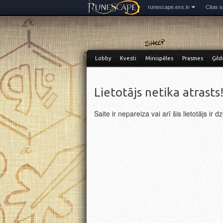
runescape.exs.lv
Citas s
Lobby
Kvesti
Minispēles
Prasmes
Ģild
Lietotājs netika atrasts
Saite ir nepareiza vai arī šis lietotājs ir d