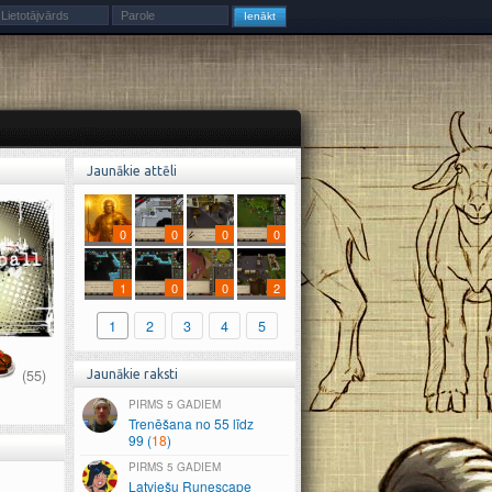
Jaunākie attēli
0
0
0
0
1
0
0
2
1
2
3
4
5
(55)
Jaunākie raksti
5 GADIEM
Trenēšana no 55 līdz
99 (
18
)
5 GADIEM
Latviešu Runescape