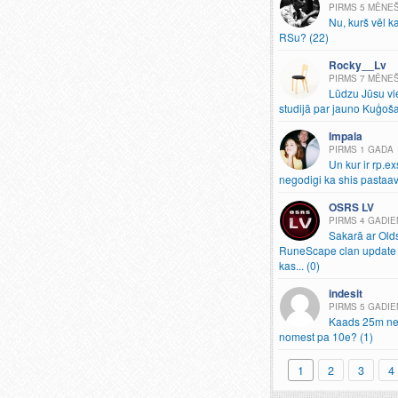
5 MĒNE
Nu, kurš vēl k
RSu? (22)
Rocky__Lv
7 MĒNE
Lūdzu Jūsu vi
studijā par jauno Kuģoš
Impala
1 GADA
Un kur ir rp.
ex
negodigi ka shis pastaav
OSRS LV
4 GADIE
Sakarā ar Old
RuneScape clan update 
kas.
.
.
(0)
indesit
5 GADIE
Kaads 25m ne
nomest pa 10e? (1)
1
2
3
4