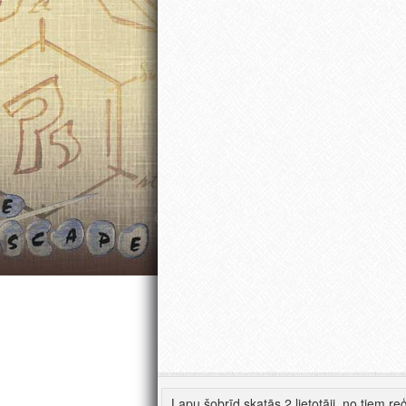
Lapu šobrīd skatās 2 lietotāji, no tiem reģ