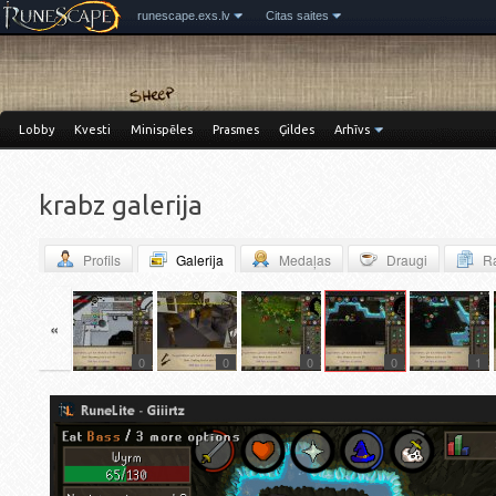
runescape.exs.lv
Citas saites
Lobby
Kvesti
Minispēles
Prasmes
Ģildes
Arhīvs
krabz galerija
Profils
Galerija
Medaļas
Draugi
Ra
«
0
0
0
0
1