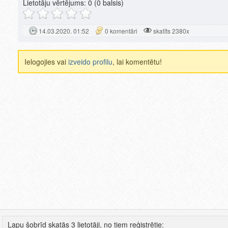
Lietotāju vērtējums:
0
(0 balsis)
14.03.2020. 01:52
0 komentāri
skatīts 2380x
Ielogojies vai
izveido profilu
, lai komentētu!
Lapu šobrīd skatās 3 lietotāji, no tiem reģistrētie: