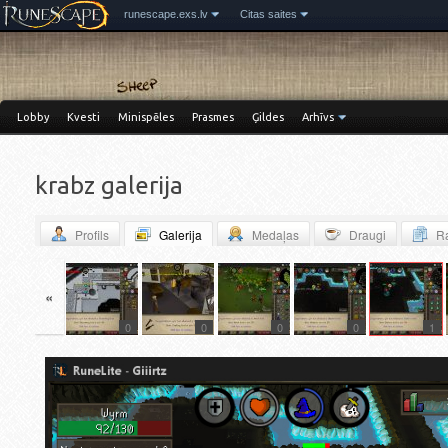
runescape.exs.lv
Citas saites
Lobby
Kvesti
Minispēles
Prasmes
Ģildes
Arhīvs
krabz galerija
Profils
Galerija
Medaļas
Draugi
Ra
«
0
0
0
0
1