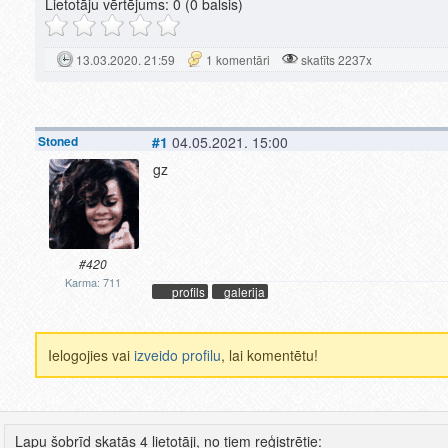
Lietotāju vērtējums:
0
(0 balsis)
13.03.2020. 21:59
1 komentāri
skatīts 2237x
Stoned
#1
04.05.2021. 15:00
gz
#420
Karma: 711
profils
galerija
Ielogojies vai
izveido profilu
, lai komentētu!
Lapu šobrīd skatās 4 lietotāji, no tiem reģistrētie: