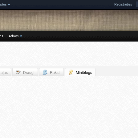
aites
Reģistrēties
es
Arhīvs
aļas
Draugi
Raksti
Miniblogs