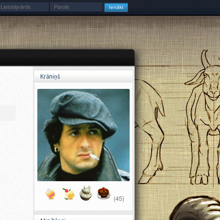
Krāniņš
(45)