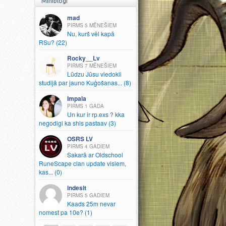
Miniblogi
mad
5 MĒNEŠIEM
Nu, kurš vēl kapā
RSu? (22)
Rocky__Lv
7 MĒNEŠIEM
Lūdzu Jūsu viedokli
studijā par jauno Kuģošanas.
.
.
(8)
Impala
1 GADA
Un kur ir rp.
exs ? kka
negodigi ka shis pastaav (3)
OSRS LV
4 GADIEM
Sakarā ar Oldschool
RuneScape clan update visiem,
kas.
.
.
(0)
indesit
5 GADIEM
Kaads 25m nevar
nomest pa 10e? (1)