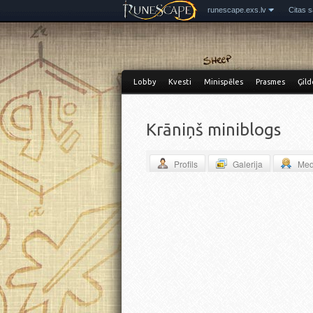
runescape.exs.lv
Citas s
Lobby
Kvesti
Minispēles
Prasmes
Ģild
Krāniņš miniblogs
Profils
Galerija
Med