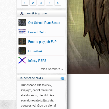
1
2
3
4
5
Jaunākās grupas
Old School RuneScape
Project Geth
Free-to-play jeb F2P
RS skilleri
Infinity RSPS
Viss saraksts »
RuneScape fakts
Runescape Classic tev,
zvejojot, cērtot malku vai
skaldot rūdu, piepildoties
somai, nevajadzēja zivis,
pagales vai rūdu pa vienai