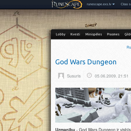
runescape.exs.lv
Citas s
Lobby
Kvesti
Minispēles
Prasmes
Ģild
Ru
God Wars Dungeon
Susuris
05.06.2009. 21:51
Uzmanību
- God Wars Dungeon ir visbī