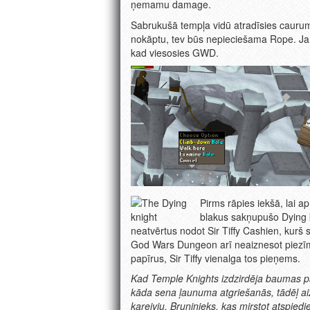
ņemamu damage.
Sabrukušā tempļa vidū atradīsies caurums,
nokāptu, tev būs nepieciešama Rope. Ja to
kad viesosies GWD.
Pirms rāpies iekšā, lai ap
blakus sakņupušo Dying k
neatvērtus nodot Sir Tiffy Cashien, kurš 
God Wars Dungeon arī neaiznesot piezīmes
papīrus, Sir Tiffy vienalga tos pieņems.
Kad Temple Knights izdzirdēja baumas par
kāda sena ļaunuma atgriešanās, tādēļ aiz
kareivju. Bruņinieks, kas mirstot atspiedi