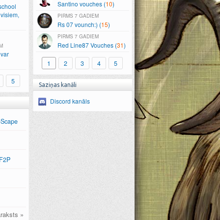
Santino vouches (
10
)
school
visiem,
7 GADIEM
Rs 07 vounch:) (
15
)
7 GADIEM
Red Line87 Vouches (
31
)
M
var
1
2
3
4
5
5
Saziņas kanāli
Discord kanāls
eScape
 F2P
raksts »