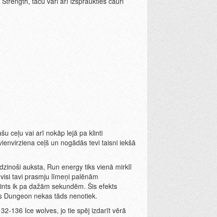
rength, taču vari arī izspraukties cauri
 ceļu vai arī nokāp lejā pa klinti
envirziena ceļš un nogādās tevi taisni iekšā
dzinoši auksta, Run energy tiks vienā mirklī
 visi tavi prasmju līmeņi palēnām
ints ik pa dažām sekundēm. Šis efekts
rs Dungeon nekas tāds nenotiek.
132-136 Ice wolves, jo tie spēj izdarīt vērā