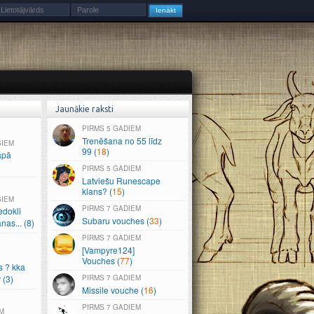
Jaunākie raksti
5 GADIEM
Trenēšana no 55 līdz
ŠIEM
99 (
18
)
apā
5 GADIEM
Latviešu Runescape
klans? (
15
)
ŠIEM
7 GADIEM
edokli
Subaru vouches (
33
)
anas.
.
.
(8)
7 GADIEM
[Vampyre124]
Vouches (
77
)
s ? kka
 (3)
7 GADIEM
Missile vouche (
16
)
7 GADIEM
M