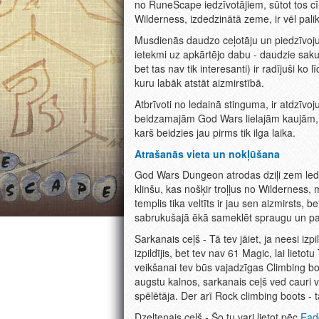
no RuneScape iedzīvotājiem, sūtot tos c
Wilderness, izdedzinātā zeme, ir vēl pali
Musdienās daudzo ceļotāju un piedzīvojum
ietekmi uz apkārtējo dabu - daudzie saku
bet tas nav tik interesanti) ir radījuši ko 
kuru labāk atstāt aizmirstībā.
Atbrīvoti no ledainā stinguma, ir atdzīvoj
beidzamajām God Wars lielajām kaujām, 
karš beidzies jau pirms tik ilga laika.
Atrašanās vieta un nokļūšana
God Wars Dungeon atrodas dziļi zem ledu
klinšu, kas nošķir troļļus no Wilderness
templis tika veltīts ir jau sen aizmirsts,
sabrukušajā ēkā sameklēt spraugu un pa
Sarkanais ceļš - Tā tev jāiet, ja neesi izpi
izpildījis, bet tev nav 61 Magic, lai lietot
veikšanai tev būs vajadzīgas Climbing bo
augstu kalnos, sarkanais ceļš ved cauri v
spēlētāja. Der arī Rock climbing boots - 
Dzeltenais ceļš - Šo tu vari lietot pēc
Ead