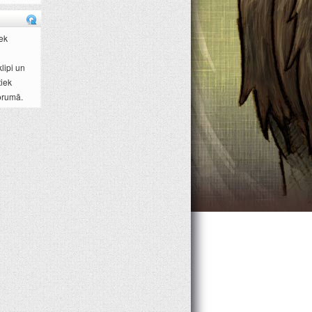
ek
lipi un
tiek
orumā.