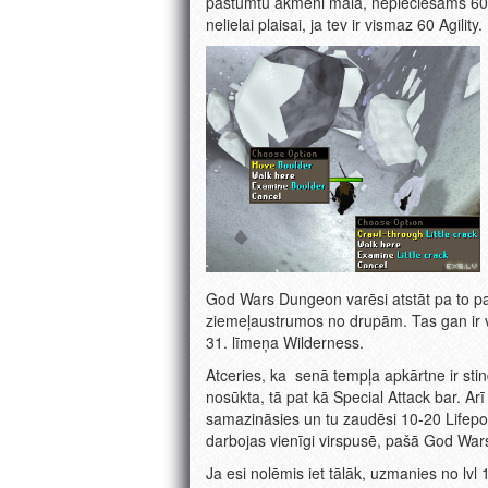
pastumtu akmeni malā, nepieciešams 60 St
nelielai plaisai, ja tev ir vismaz 60 Agility.
God Wars Dungeon varēsi atstāt pa to pašu
ziemeļaustrumos no drupām. Tas gan ir vi
31. līmeņa Wilderness.
Atceries, ka senā tempļa apkārtne ir stin
nosūkta, tā pat kā Special Attack bar. Arī
samazināsies un tu zaudēsi 10-20 Lifepo
darbojas vienīgi virspusē, pašā God Wa
Ja esi nolēmis iet tālāk, uzmanies no lvl 