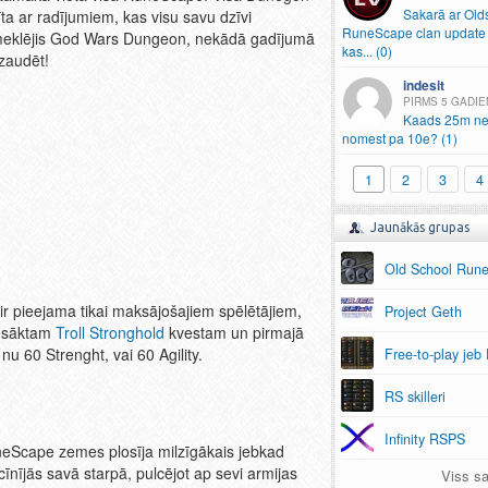
Sakarā ar Old
dīta ar radījumiem, kas visu savu dzīvi
RuneScape clan update 
apmeklējis God Wars Dungeon, nekādā gadījumā
kas.
.
.
(0)
zaudēt!
indesit
5 GADIE
Kaads 25m ne
nomest pa 10e? (1)
1
2
3
4
Jaunākās grupas
Old School Run
pieejama tikai maksājošajiem spēlētājiem,
Project Geth
 iesāktam
Troll Stronghold
kvestam un pirmajā
nu 60 Strenght, vai 60 Agility.
Free-to-play jeb
RS skilleri
Infinity RSPS
neScape zemes plosīja milzīgākais jebkad
cīnījās savā starpā, pulcējot ap sevi armijas
Viss sa