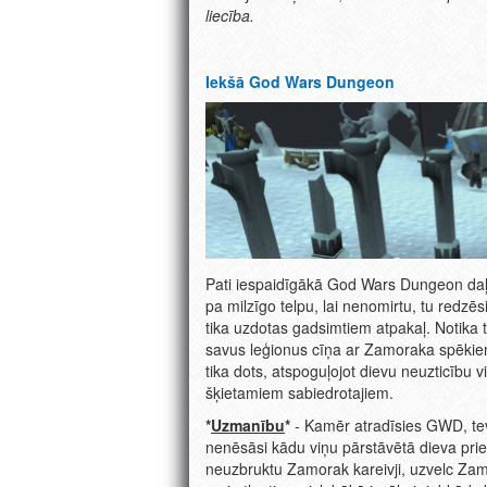
liecība.
Iekšā God Wars Dungeon
Pati iespaidīgākā God Wars Dungeon daļa 
pa milzīgo telpu, lai nenomirtu, tu redzē
tika uzdotas gadsimtiem atpakaļ. Notika
savus leģionus cīņa ar Zamoraka spēkie
tika dots, atspoguļojot dievu neuzticību 
šķietamiem sabiedrotajiem.
*
Uzmanību
*
- Kamēr atradīsies GWD, tev 
nenēsāsi kādu viņu pārstāvētā dieva prie
neuzbruktu Zamorak kareivji, uzvelc Za