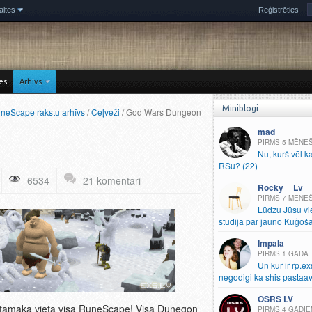
aites
Reģistrēties
es
Arhīvs
Miniblogi
neScape rakstu arhīvs
/
Ceļveži
/ God Wars Dungeon
mad
5 MĒNE
Nu, kurš vēl k
RSu? (22)
6534
21 komentāri
Rocky__Lv
7 MĒNE
Lūdzu Jūsu vi
studijā par jauno Kuģoš
Impala
1 GADA
Un kur ir rp.
ex
negodigi ka shis pastaav
OSRS LV
stamākā vieta visā RuneScape! Visa Dunegon
4 GADIE