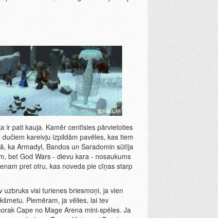
ir pati kauja. Kamēr centīsies pārvietoties
si dučiem kareivju izpildām pavēles, kas tiem
 tā, ka Armadyl, Bandos un Saradomin sūtīja
m, bet God Wars - dievu kara - nosaukums
vienam pret otru, kas noveda pie cīņas starp
uzbruks visi turienes briesmoņi, ja vien
kšmetu. Piemēram, ja vēlies, lai tev
morak Cape no Mage Arena mini-spēles. Ja