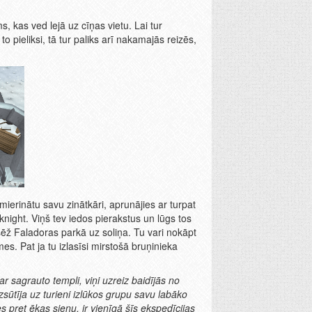
 kas ved lejā uz cīņas vietu. Lai tur
 pieliksi, tā tur paliks arī nakamajās reizēs,
mierinātu savu zinātkāri, aprunājies ar turpat
night. Viņš tev iedos pierakstus un lūgs tos
sēž Faladoras parkā uz soliņa. Tu vari nokāpt
. Pat ja tu izlasīsi mirstošā bruņinieka
 sagrauto templi, viņi uzreiz baidījās no
sūtīja uz turieni izlūkos grupu savu labāko
es pret ēkas sienu, ir vienīgā šīs ekspedīcijas