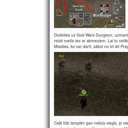
Dodoties uz God Wars Dungeon, uzmanies 
reizē metīs tev ar akmeņiem. Lai tu netik
Missiles, ko var darīt, sākot no lvl 40 Pra
Ceļš līdz templim gan nebūs viegls, jo vie