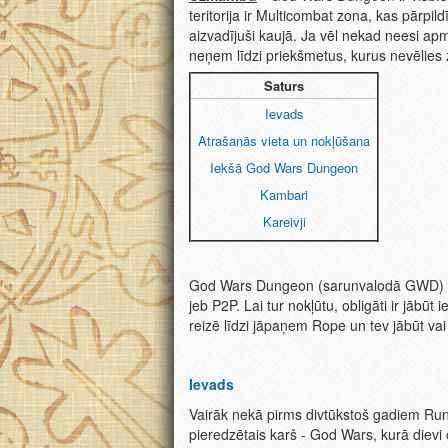
teritorija ir Multicombat zona, kas pārpil
aizvadījuši kaujā. Ja vēl nekad neesi 
neņem līdzi priekšmetus, kurus nevēlies 
Saturs
Ievads
Atrašanās vieta un nokļūšana
Iekšā God Wars Dungeon
Kambari
Kareivji
God Wars Dungeon (sarunvalodā GWD) ir 
jeb P2P. Lai tur nokļūtu, obligāti ir jābūt
reizē līdzi jāpaņem Rope un tev jābūt vai 
Ievads
Vairāk nekā pirms divtūkstoš gadiem Ru
pieredzētais karš - God Wars, kurā dievi 