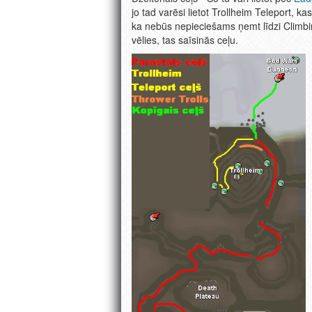
jo tad varēsi lietot Trollheim Teleport, ka
ka nebūs nepieciešams ņemt līdzi Climbing
vēlies, tas saīsinās ceļu.