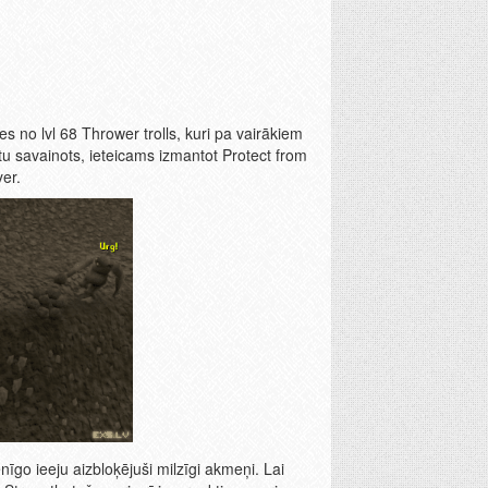
no lvl 68 Thrower trolls, kuri pa vairākiem
tu savainots, ieteicams izmantot Protect from
yer.
nīgo ieeju aizbloķējuši milzīgi akmeņi. Lai