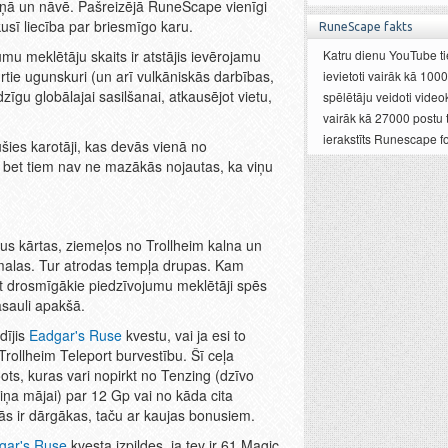
īņā un nāvē. Pašreizējā RuneScape vienīgi
kusī liecība par briesmīgo karu.
RuneScape fakts
u meklētāju skaits ir atstājis ievērojamu
Katru dienu YouTube ti
rtie ugunskuri (un arī vulkāniskās darbības,
ievietoti vairāk kā 1000
līdzīgu globālajai sasilšanai, atkausējot vietu,
spēlētāju veidoti videok
vairāk kā 27000 postu 
ierakstīts Runescape f
ušies karotāji, kas devās vienā no
bet tiem nav ne mazākās nojautas, ka viņu
s kārtas, ziemeļos no Trollheim kalna un
, malas. Tur atrodas tempļa drupas. Kam
 bet drosmīgākie piedzīvojumu meklētāji spēs
sauli apakšā.
ldījis
Eadgar's Ruse
kvestu, vai ja esi to
u Trollheim Teleport burvestību. Šī ceļa
ots, kuras vari nopirkt no Tenzing (dzīvo
iņa mājai) par 12 Gp vai no kāda cita
tās ir dārgākas, taču ar kaujas bonusiem.
gar's Ruse
kvesta izpildes, ja tev ir 61 Magic,