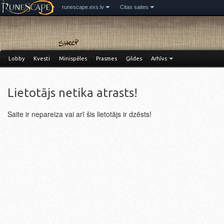
runescape.exs.lv
Citas saites
Lobby
Kvesti
Minispēles
Prasmes
Ģildes
Arhīvs
Lietotājs netika atrasts!
Saite ir nepareiza vai arī šis lietotājs ir dzēsts!