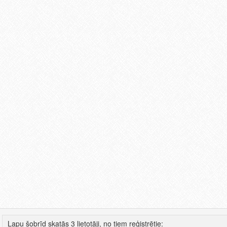
Lapu šobrīd skatās 3 lietotāji, no tiem reģistrētie: