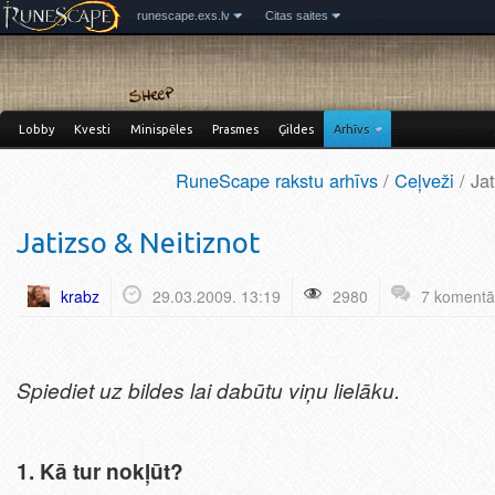
runescape.exs.lv
Citas saites
Lobby
Kvesti
Minispēles
Prasmes
Ģildes
Arhīvs
RuneScape rakstu arhīvs
/
Ceļveži
/ Jat
Jatizso & Neitiznot
krabz
29.03.2009. 13:19
2980
7 komentā
Spiediet uz bildes lai dabūtu viņu lielāku.
1.
Kā tur nokļūt?