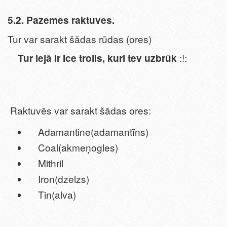
5.2. Pazemes raktuves.
Tur var sarakt šādas rūdas (ores)
Tur lejā ir Ice trolls, kuri tev uzbrūk
:!:
Raktuvēs var sarakt šādas ores:
Adamantine(adamantīns)
Coal(akmeņogles)
Mithril
Iron(dzelzs)
Tin(alva)