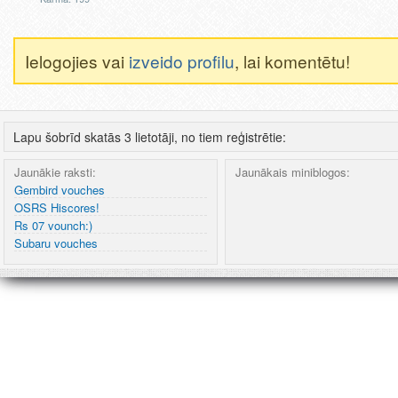
Ielogojies vai
izveido profilu
, lai komentētu!
Lapu šobrīd skatās 3 lietotāji, no tiem reģistrētie:
Jaunākie raksti:
Jaunākais miniblogos:
Gembird vouches
OSRS Hiscores!
Rs 07 vounch:)
Subaru vouches