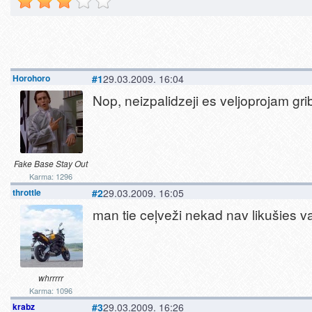
Horohoro
#1
29.03.2009. 16:04
Nop, neizpalidzeji es veljoprojam gr
Fake Base Stay Out
Karma: 1296
throttle
#2
29.03.2009. 16:05
man tie ceļveži nekad nav likušies va
whrrrrr
Karma: 1096
krabz
#3
29.03.2009. 16:26