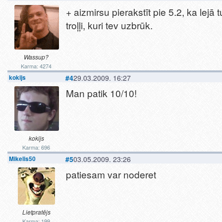
+ aizmirsu pierakstīt pie 5.2, ka lejā t
troļļi, kuri tev uzbrūk.
Wassup?
Karma: 4274
kokijs
#4
29.03.2009. 16:27
Man patik 10/10!
kokijs
Karma: 696
Mikelis50
#5
03.05.2009. 23:26
patiesam var noderet
Lietpratējs
Karma: 199