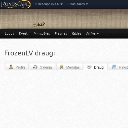
runescape.exs.lv
Citas saites
Lobby
Kvesti
Minispēles
Prasmes
Ģildes
Arhīvs
FrozenLV draugi
Profils
Galerija
Medaļas
Draugi
Rakst
Miniblogs