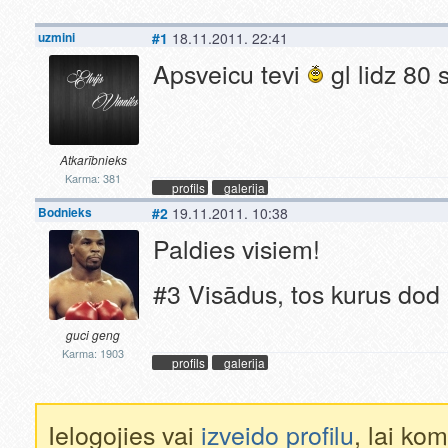
uzmini
#1
18.11.2011. 22:41
Apsveicu tevi
gl lidz 80 
Atkarībnieks
Karma: 381
profils
galerija
Bodnieks
#2
19.11.2011. 10:38
Paldies visiem!
#3 Visādus, tos kurus dod
guci geng
Karma: 1903
profils
galerija
Ielogojies vai
izveido profilu
, lai ko