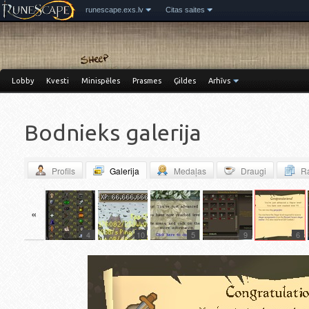
runescape.exs.lv
Citas saites
Lobby
Kvesti
Minispēles
Prasmes
Ģildes
Arhīvs
Bodnieks galerija
Profils
Galerija
Medaļas
Draugi
Ra
«
11
4
10
5
9
6