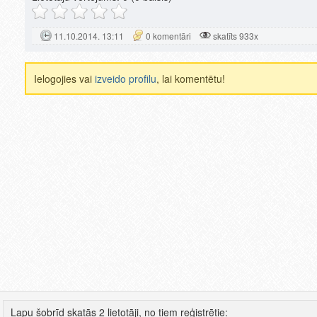
11.10.2014. 13:11
0 komentāri
skatīts 933x
Ielogojies vai
izveido profilu
, lai komentētu!
Lapu šobrīd skatās 2 lietotāji, no tiem reģistrētie: