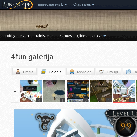
runescape.exs.lv
Citas saites
Lobby
Kvesti
Minispēles
Prasmes
Ģildes
Arhīvs
4fun galerija
Profils
Galerija
Medaļas
Draugi
Ra
«
6
0
1
0
1
0