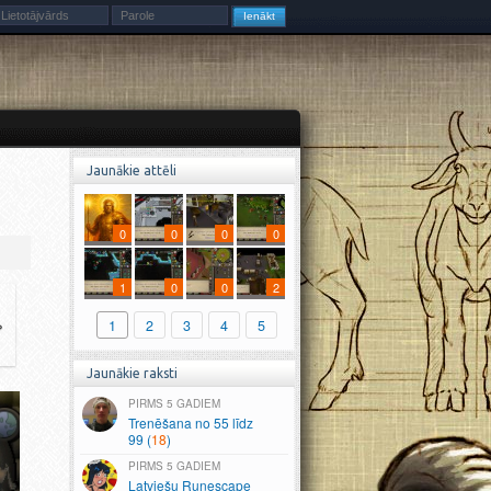
Jaunākie attēli
0
0
0
0
1
0
0
2
»
1
2
3
4
5
2
1
10
8
7
4
Jaunākie raksti
5 GADIEM
Trenēšana no 55 līdz
99 (
18
)
5 GADIEM
Latviešu Runescape