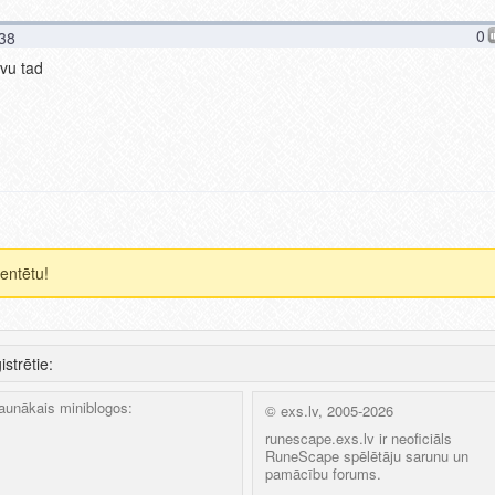
0
:38
vu tad
mentētu!
istrētie:
aunākais miniblogos:
© exs.lv, 2005-2026
runescape.exs.lv ir neoficiāls
RuneScape spēlētāju sarunu un
pamācību forums.