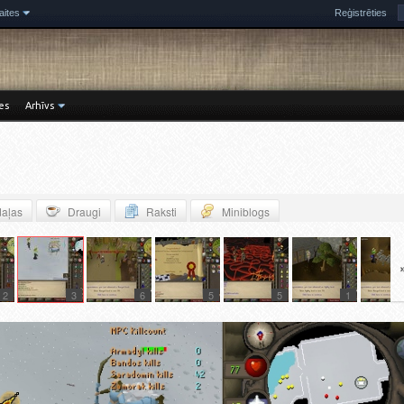
aites
Reģistrēties
es
Arhīvs
aļas
Draugi
Raksti
Miniblogs
2
3
6
5
5
1