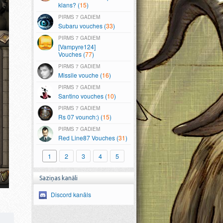
klans? (
15
)
7 GADIEM
Subaru vouches (
33
)
7 GADIEM
[Vampyre124]
Vouches (
77
)
7 GADIEM
Missile vouche (
16
)
7 GADIEM
Santino vouches (
10
)
7 GADIEM
Rs 07 vounch:) (
15
)
7 GADIEM
Red Line87 Vouches (
31
)
1
2
3
4
5
Saziņas kanāli
Discord kanāls