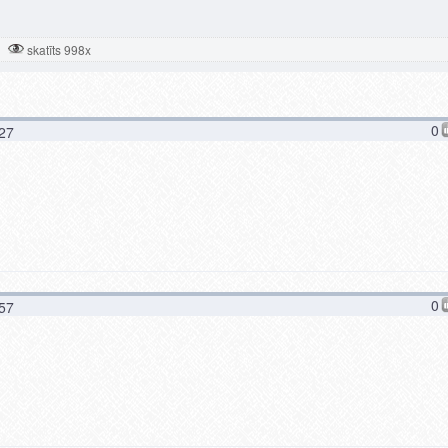
skatīts 998x
0
:27
0
:57