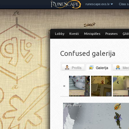
runescape.exs.lv
Citas s
Lobby
Kvesti
Minispēles
Prasmes
Ģild
Confused galerija
Profils
Galerija
Med
«
3
3