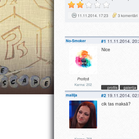
11.11.2014. 17:23
3 komentāri
No-Smoker
#1
11.11.2014. 20
Nice
Profiņš
Karma: 202
profils
galerija
mailija
#2
19.11.2014. 02
cik tas maksā?
.
Karma: 768