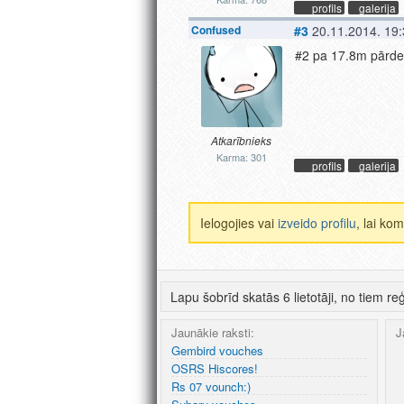
profils
galerija
Confused
#3
20.11.2014. 19
#2 pa 17.8m pārde
Atkarībnieks
Karma: 301
profils
galerija
Ielogojies vai
izveido profilu
, lai ko
Lapu šobrīd skatās 6 lietotāji, no tiem reģ
Jaunākie raksti:
J
Gembird vouches
OSRS Hiscores!
Rs 07 vounch:)