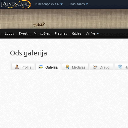
runescape.exs.lv
Citas saites
Lobby
Kvesti
Minispēles
Prasmes
Ģildes
Arhīvs
Ods galerija
Profils
Galerija
Medaļas
Draugi
Ra