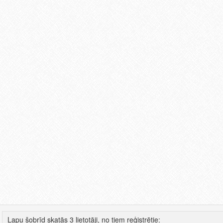
Lapu šobrīd skatās 3 lietotāji, no tiem reģistrētie: