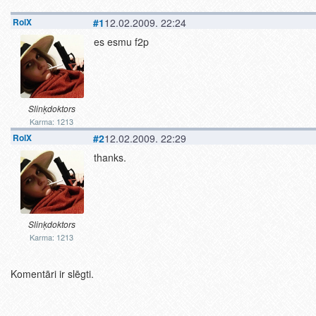
RolX
#1
12.02.2009. 22:24
es esmu f2p
Slinķdoktors
Karma: 1213
RolX
#2
12.02.2009. 22:29
thanks.
Slinķdoktors
Karma: 1213
Komentāri ir slēgti.