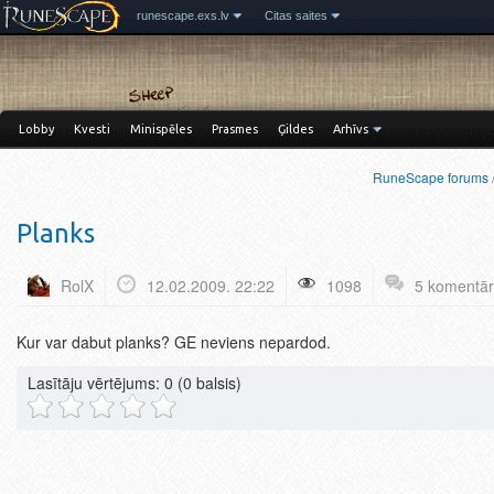
runescape.exs.lv
Citas saites
Lobby
Kvesti
Minispēles
Prasmes
Ģildes
Arhīvs
RuneScape forums
Planks
RolX
12.02.2009. 22:22
1098
5 komentār
Kur var dabut planks? GE neviens nepardod.
Lasītāju vērtējums:
0
(0 balsis)