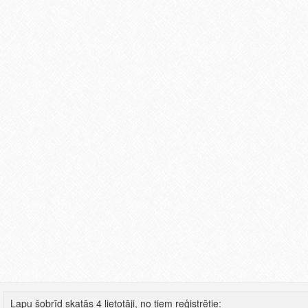
Lapu šobrīd skatās 4 lietotāji, no tiem reģistrētie: