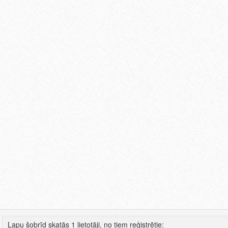
Lapu šobrīd skatās 1 lietotāji, no tiem reģistrētie: