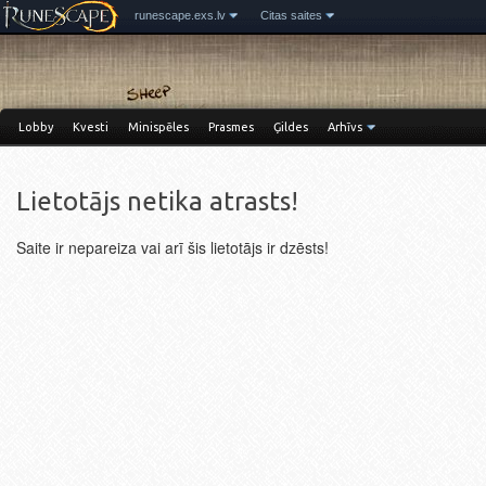
runescape.exs.lv
Citas saites
Lobby
Kvesti
Minispēles
Prasmes
Ģildes
Arhīvs
Lietotājs netika atrasts!
Saite ir nepareiza vai arī šis lietotājs ir dzēsts!