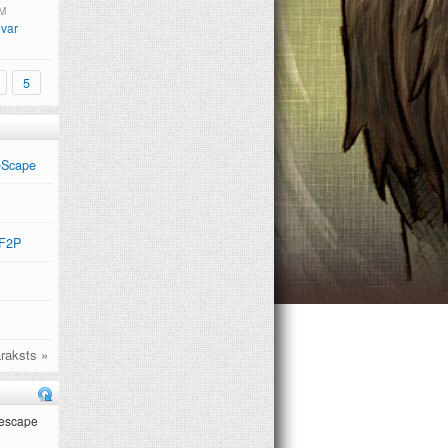
M
var
5
eScape
 F2P
raksts »
nescape