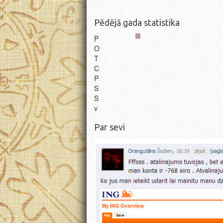
Pēdējā gada statistika
P
O
T
C
P
S
S
v
Par sevi