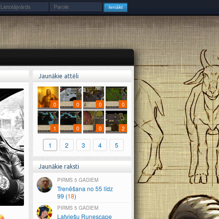
Jaunākie attēli
0
0
0
0
1
0
0
2
1
2
3
4
5
Jaunākie raksti
5 GADIEM
Trenēšana no 55 līdz
99 (
18
)
5 GADIEM
Latviešu Runescape