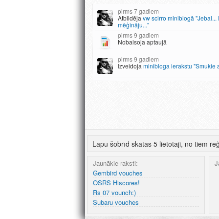
7 gadiem
Atbildēja
vw scirro miniblogā "Jebal...
mēģināju..."
9 gadiem
Nobalsoja aptaujā
9 gadiem
Izveidoja
minibloga ierakstu "Smukie a
Lapu šobrīd skatās 5 lietotāji, no tiem reģ
Jaunākie raksti:
J
Gembird vouches
OSRS Hiscores!
Rs 07 vounch:)
Subaru vouches