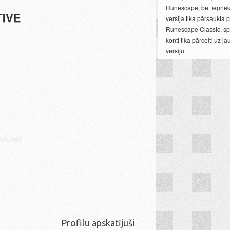
Runescape, bet ieprie
versija tika pārsaukta 
Runescape Classic, sp
konti tika pārcelti uz j
versiju.
Profilu apskatījuši