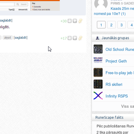
5 GADIE
Kaads 25m ne
nomest pa 10e? (1)
1
2
3
4
Jaunākās grupas
Old School Run
Project Geth
Free-to-play jeb
RS skilleri
Infinity RSPS
Viss sa
RuneScape fakts
Pēc publicēšanas Ru
2 tika pārsaukts par