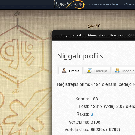
runescape.exs.lv
Citas s
Lobby
Kvesti
Minispēles
Prasmes
Ģild
Niggah profils
Profils
Galerija
Medaļa
Miniblogs
Reģistrējās pirms 6194 dienām, pēdējo r
Karma
1881
Posti
12819 (vidēji 2.07 dien
Raksti
3
Vērtējums
3198
Vērtēja citus
85239x (-9797)