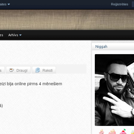
aites
Reģistrēties
es
Arhīvs
Niggah
s
Draugi
Raksti
eizi bija online pirms 4 mēnešiem
ā)