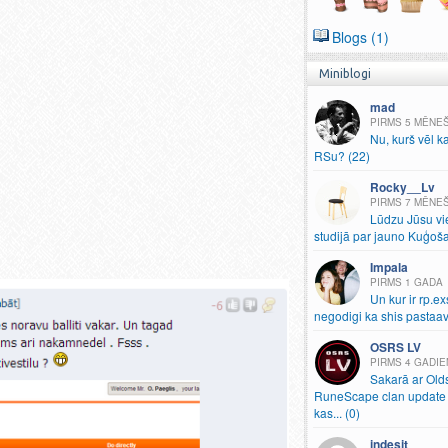
Blogs (1)
Miniblogi
mad
5 MĒNE
Nu, kurš vēl k
RSu? (22)
Rocky__Lv
7 MĒNE
Lūdzu Jūsu vi
studijā par jauno Kuģoš
Impala
1 GADA
Un kur ir rp.
ex
negodigi ka shis pastaav
OSRS LV
4 GADIE
Sakarā ar Old
RuneScape clan update 
kas.
.
.
(0)
indesit