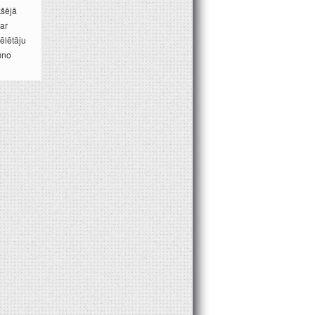
kšējā
par
ēlētāju
auno