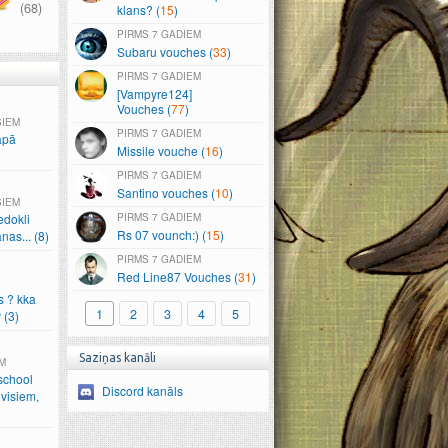
(68)
klans? (
15
)
7 GADIEM
Subaru vouches (
33
)
7 GADIEM
[Vampyre124]
Vouches (
77
)
ŠIEM
7 GADIEM
apā
Missile vouche (
16
)
7 GADIEM
Santino vouches (
10
)
ŠIEM
edokli
7 GADIEM
Rs 07 vounch:) (
15
)
anas.
.
.
(8)
7 GADIEM
Red Line87 Vouches (
31
)
s ? kka
1
2
3
4
5
 (3)
Saziņas kanāli
M
school
Discord kanāls
visiem,