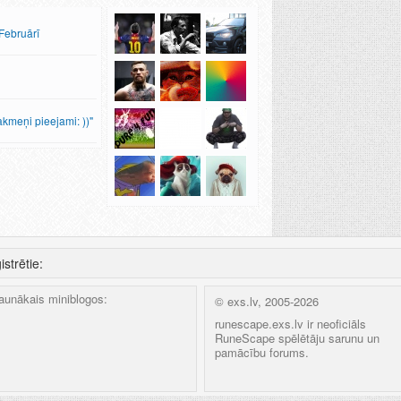
 Februārī
kmeņi pieejami: ))"
istrētie:
aunākais miniblogos:
© exs.lv, 2005-2026
runescape.exs.lv ir neoficiāls
RuneScape spēlētāju sarunu un
pamācību forums.