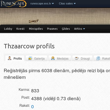
runescape.exs.lv
Citas saites
Lobby
Kvesti
Minispēles
Prasmes
Ģildes
Arhīvs
Thzaarcow profils
Profils
Galerija
Medaļas
Draugi
Rakst
Miniblogs
Reģistrējās pirms 6038 dienām, pēdējo reizi bija o
mēnešiem
Karma
833
Posti
4388 (vidēji 0.73 dienā)
Raksti
0