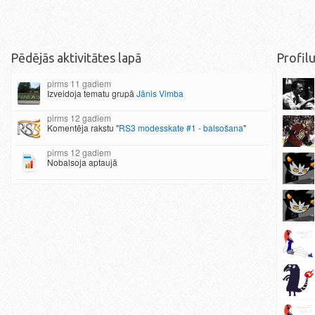
Pēdējās aktivitātes lapā
Profilu
11 gadiem
Izveidoja tematu grupā
Jānis Vimba
12 gadiem
Komentēja rakstu "
RS3 modesskate #1 - balsošana
"
12 gadiem
Nobalsoja aptaujā