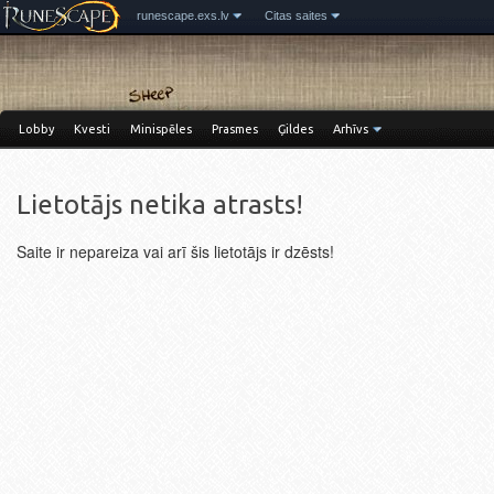
runescape.exs.lv
Citas saites
Lobby
Kvesti
Minispēles
Prasmes
Ģildes
Arhīvs
Lietotājs netika atrasts!
Saite ir nepareiza vai arī šis lietotājs ir dzēsts!