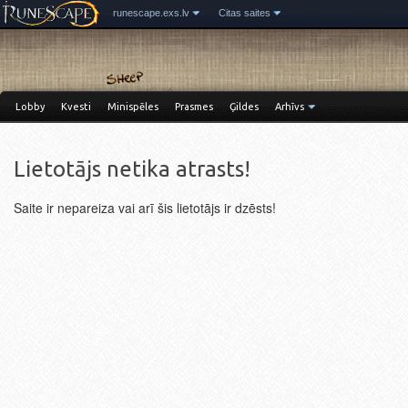
runescape.exs.lv
Citas saites
Lobby
Kvesti
Minispēles
Prasmes
Ģildes
Arhīvs
Lietotājs netika atrasts!
Saite ir nepareiza vai arī šis lietotājs ir dzēsts!