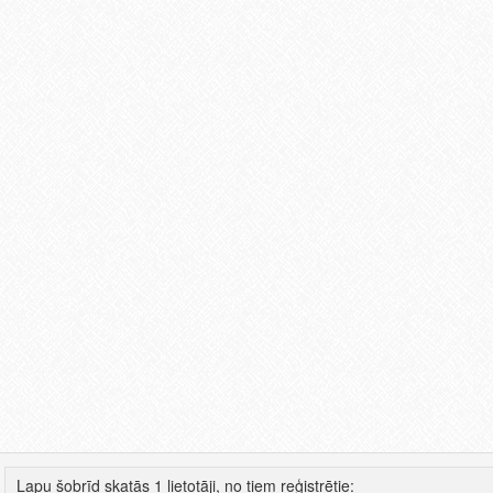
Lapu šobrīd skatās 1 lietotāji, no tiem reģistrētie: