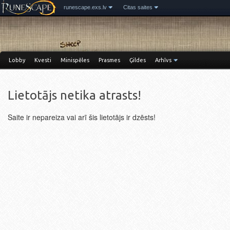
runescape.exs.lv
Citas saites
Lobby
Kvesti
Minispēles
Prasmes
Ģildes
Arhīvs
Lietotājs netika atrasts!
Saite ir nepareiza vai arī šis lietotājs ir dzēsts!