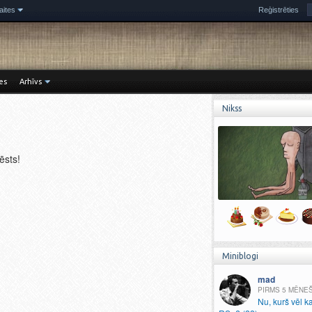
aites
Reģistrēties
es
Arhīvs
Nikss
!
zēsts!
Miniblogi
mad
5 MĒNE
Nu, kurš vēl k