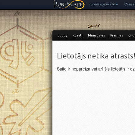
runescape.exs.lv
Citas s
Lobby
Kvesti
Minispēles
Prasmes
Ģild
Lietotājs netika atrasts
Saite ir nepareiza vai arī šis lietotājs ir d