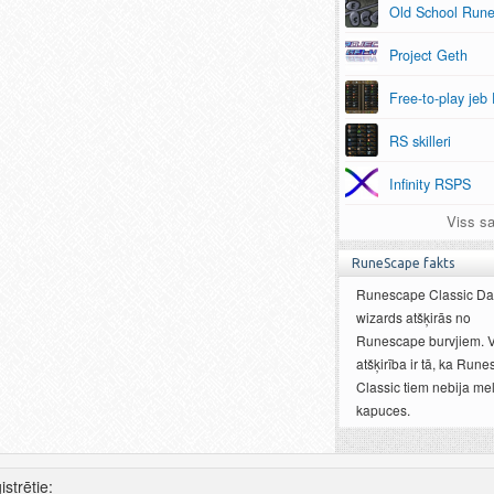
Old School Run
Project Geth
Free-to-play jeb
RS skilleri
Infinity RSPS
Viss sa
RuneScape fakts
Runescape Classic Da
wizards atšķirās no
Runescape burvjiem. 
atšķirība ir tā, ka Run
Classic tiem nebija me
kapuces.
istrētie: