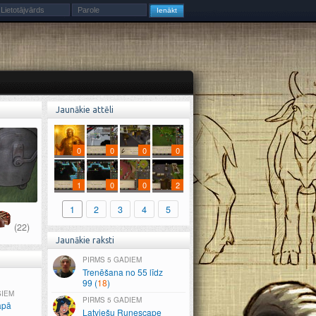
Jaunākie attēli
0
0
0
0
1
0
0
2
1
2
3
4
5
(22)
Jaunākie raksti
5 GADIEM
Trenēšana no 55 līdz
99 (
18
)
ŠIEM
5 GADIEM
apā
Latviešu Runescape