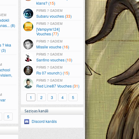
klans? (
15
)
7 GADIEM
ŠIEM
Subaru vouches (
33
)
edokli
7 GADIEM
anas.
.
.
(8)
[Vampyre124]
Vouches (
77
)
7 GADIEM
s ? kka
Missile vouche (
16
)
 (3)
7 GADIEM
Santino vouches (
10
)
M
7 GADIEM
school
Rs 07 vounch:) (
15
)
visiem,
7 GADIEM
Red Line87 Vouches (
31
)
M
1
2
3
4
5
var
Saziņas kanāli
5
Discord kanāls