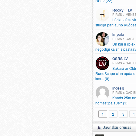
RSu? (22)
Rocky__Lv
7 MĒNE
Lūdzu Jūsu vi
studijā par jauno Kuģoš
Impala
1 GADA
Un kur ir rp.
ex
negodigi ka shis pastaav
OSRS LV
4 GADIE
Sakarā ar Old
RuneScape clan update 
kas.
.
.
(0)
indesit
5 GADIE
Kaads 25m ne
nomest pa 10e? (1)
1
2
3
4
Jaunākās grupas