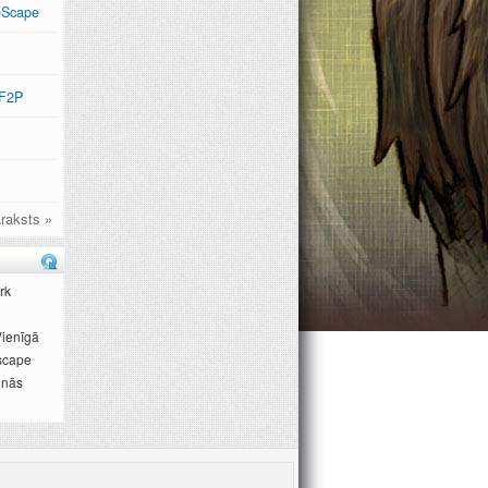
eScape
 F2P
raksts »
rk
Vienīgā
escape
lnās