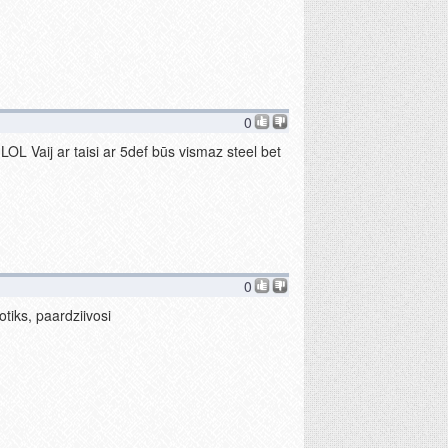
0
!LOL Vaij ar taisi ar 5def būs vismaz steel bet
0
tiks, paardziivosi