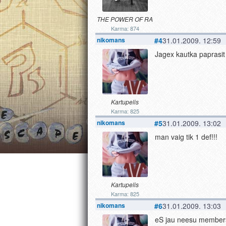
THE POWER OF RA
Karma: 874
nikomans
#4
31.01.2009. 12:59
Jagex kautka paprasit
Kartupelis
Karma: 825
nikomans
#5
31.01.2009. 13:02
man vaig tik 1 def!!!
Kartupelis
Karma: 825
nikomans
#6
31.01.2009. 13:03
eS jau neesu members