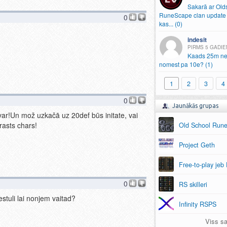
Sakarā ar Old
RuneScape clan update 
0
kas.
.
.
(0)
indesit
5 GADIE
Kaads 25m ne
nomest pa 10e? (1)
1
2
3
4
0
Jaunākās grupas
var!Un mož uzkačā uz 20def būs initate, vai
rasts chars!
Old School Run
Project Geth
Free-to-play jeb
0
RS skilleri
estuli lai nonjem vaitad?
Infinity RSPS
Viss sa