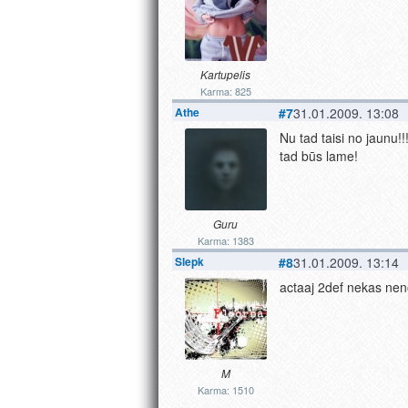
Kartupelis
Karma: 825
Athe
#7
31.01.2009. 13:08
Nu tad taisi no jaunu!!
tad būs lame!
Guru
Karma: 1383
Slepk
#8
31.01.2009. 13:14
actaaj 2def nekas neno
M
Karma: 1510