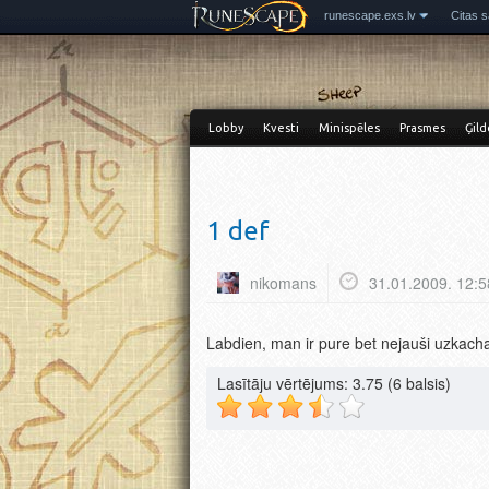
runescape.exs.lv
Citas s
Lobby
Kvesti
Minispēles
Prasmes
Ģild
1 def
nikomans
31.01.2009. 12:5
Labdien, man ir pure bet nejauši uzkach
Lasītāju vērtējums:
3.75
(6 balsis)