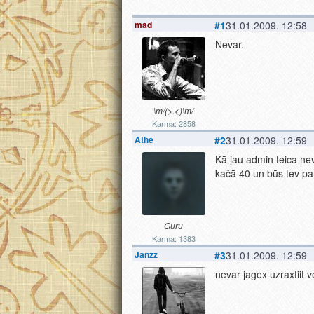
mad
#1
31.01.2009. 12:58
Nevar.
\m/(>.<)\m/
Karma: 2858
Athe
#2
31.01.2009. 12:59
Kā jau admin teica ne
kačā 40 un būs tev pa
Guru
Karma: 1383
Janzz_
#3
31.01.2009. 12:59
nevar jagex uzraxtiit v