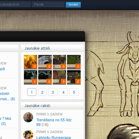
Jaunākie attēli
ŠIEM
0
0
0
0
apā
1
0
0
2
ŠIEM
1
2
3
4
5
edokli
anas.
.
.
(8)
Jaunākie raksti
5 GADIEM
s ? kka
Trenēšana no 55 līdz
 (3)
99 (
18
)
5 GADIEM
Latviešu Runescape
M