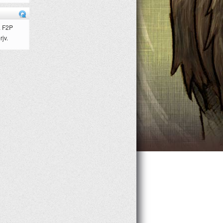
. F2P
rjv.