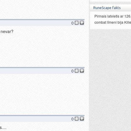
RuneScape fakts
Pirmais latvietis ar 126
combat līmeni bija Kille
0
 nevar?
0
0
....