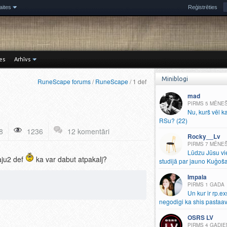
aites
Reģistrēties
es
Arhīvs
Miniblogi
RuneScape forums
/
RuneScape
/ 1 def
mad
5 MĒNE
Nu, kurš vēl k
RSu? (22)
8
1236
12 komentāri
Rocky__Lv
7 MĒNE
Lūdzu Jūsu vi
aju2 def
ka var dabut atpakalj?
studijā par jauno Kuģoš
Impala
1 GADA
Un kur ir rp.
ex
negodigi ka shis pastaav
OSRS LV
4 GADIE