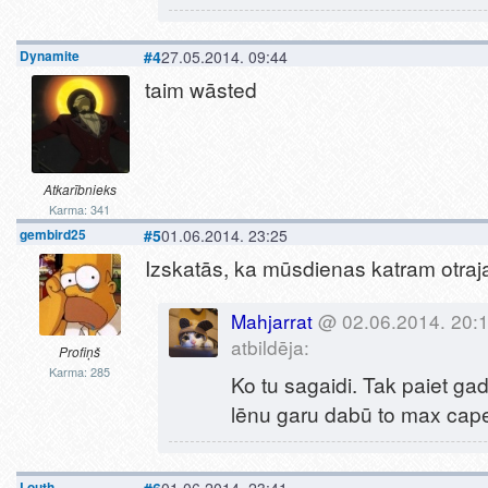
Dynamite
#4
27.05.2014. 09:44
taim wāsted
Atkarībnieks
Karma: 341
gembird25
#5
01.06.2014. 23:25
Izskatās, ka mūsdienas katram otraj
Mahjarrat
@ 02.06.2014. 20:
atbildēja:
Profiņš
Karma: 285
Ko tu sagaidi. Tak paiet gadi
lēnu garu dabū to max cap
Louth