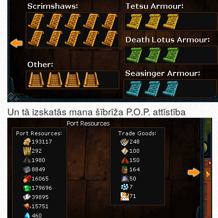
Un tā izskatās mana šībrīža P.O.P. attīstība