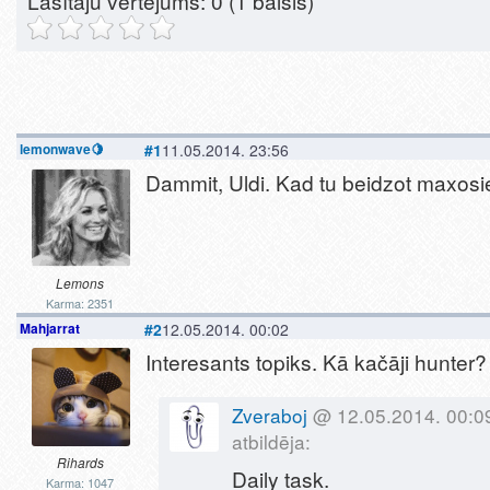
Lasītāju vērtējums:
0
(1 balsis)
lemonwave🍋
#1
11.05.2014. 23:56
Dammit, Uldi. Kad tu beidzot maxosi
Lemons
Karma: 2351
Mahjarrat
#2
12.05.2014. 00:02
Interesants topiks. Kā kačāji hunter?
Zveraboj
@ 12.05.2014. 00:0
atbildēja:
Rihards
Daily task.
Karma: 1047