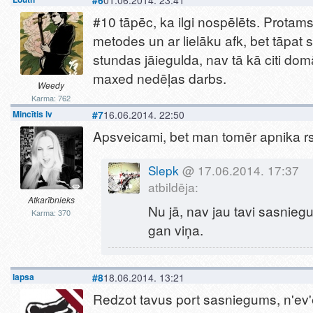
#6
01.06.2014. 23:41
#10 tāpēc, ka ilgi nospēlēts. Protams,
metodes un ar lielāku afk, bet tāpat 
stundas jāiegulda, nav tā kā citi domā
maxed nedēļas darbs.
Weedy
Karma: 762
Mincītis lv
#7
16.06.2014. 22:50
Apsveicami, bet man tomēr apnika rs 
Slepk
@ 17.06.2014. 17:37
atbildēja:
Atkarībnieks
Nu jā, nav jau tavi sasniegu
Karma: 370
gan viņa.
lapsa
#8
18.06.2014. 13:21
Redzot tavus port sasniegums, n'ev'e