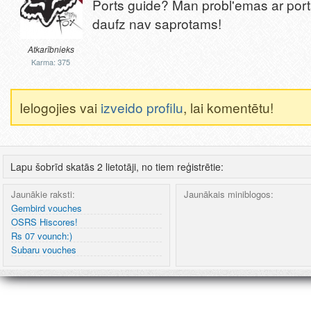
Ports guide? Man probl'emas ar por
daufz nav saprotams!
Atkarībnieks
Karma: 375
Ielogojies vai
izveido profilu
, lai komentētu!
Lapu šobrīd skatās 2 lietotāji, no tiem reģistrētie:
Jaunākie raksti:
Jaunākais miniblogos:
Gembird vouches
OSRS Hiscores!
Rs 07 vounch:)
Subaru vouches