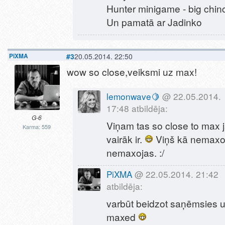
Hunter minigame - big chi
Un pamatā ar Jadinko
PiXMA
#3
20.05.2014. 22:50
wow so close,veiksmi uz max!
lemonwave🍋
@ 22.05.2014.
17:48 atbildēja:
G-6
Viņam tas so close to max 
Karma: 559
vairāk ir.
Viņš kā nemaxoj
nemaxojas. :/
PiXMA
@ 22.05.2014. 21:42
atbildēja:
varbūt beidzot saņēmsies 
maxed