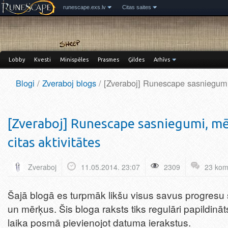
runescape.exs.lv
Citas saites
Lobby
Kvesti
Minispēles
Prasmes
Ģildes
Arhīvs
Blogi
/
Zveraboj blogs
/ [Zveraboj] Runescape sasniegumi
[Zveraboj] Runescape sasniegumi, mē
citas aktivitātes
Zveraboj
11.05.2014. 23:07
2309
23 kom
Šajā blogā es turpmāk likšu visus savus progres
un mērķus. Šis bloga raksts tiks regulāri papildināt
laika posmā pievienojot datuma ierakstus.