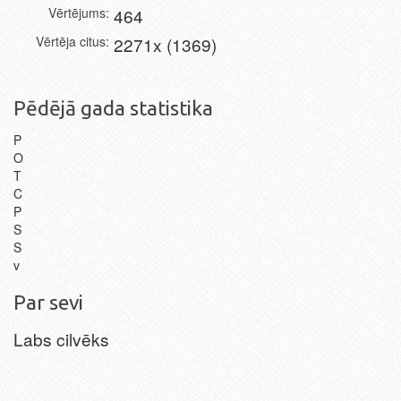
Vērtējums
464
Vērtēja citus
2271x (1369)
Pēdējā gada statistika
P
O
T
C
P
S
S
v
Par sevi
Labs cilvēks