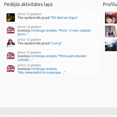
Pēdējās aktivitātes lapā
Profilu
12 gadiem
Tika apstiprināts grupā "
RS Melnais tirgus
"
12 gadiem
Izveidoja
minibloga ierakstu "Pirms ~2 ned. uztaisīju
jaunu..."
12 gadiem
Tika apstiprināts grupā "
Luring
"
12 gadiem
Izveidoja
minibloga ierakstu "PIrms pāris dienām
uztaisīju..."
12 gadiem
Izveidoja
minibloga ierakstu
"http://www.twitch.tv/runescape ..."