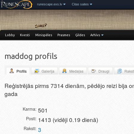
runescape.exs.lv
Citas saites
Lobby
Kvesti
Minispēles
Prasmes
Ģildes
Arhīvs
maddog profils
Profils
Galerija
Medaļas
Draugi
Rakst
Miniblogs
Reģistrējās pirms 7314 dienām, pēdējo reizi bija o
gada
Karma
501
Posti
1413 (vidēji 0.19 dienā)
Raksti
3