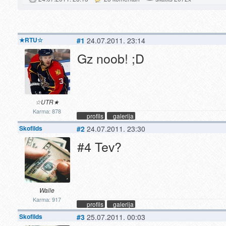
★RTU☆
#1
24.07.2011. 23:14
Gz noob! ;D
☆UTR★
Karma: 878
profils
galerija
Skofilds
#2
24.07.2011. 23:30
#4 Tev?
Walle
Karma: 917
profils
galerija
Skofilds
#3
25.07.2011. 00:03