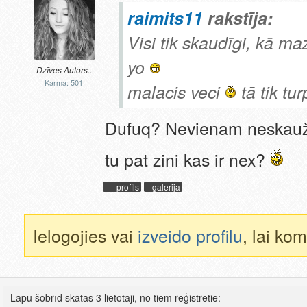
raimits11
rakstīja:
Visi tik skaudīgi, kā ma
yo
Dzīves Autors..
Karma: 501
malacis veci
tā tik tu
Dufuq? Nevienam neskauž 
tu pat zini kas ir nex?
profils
galerija
Ielogojies vai
izveido profilu
, lai ko
Lapu šobrīd skatās 3 lietotāji, no tiem reģistrētie: