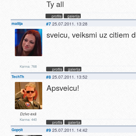
Ty all
profils
galerija
mailija
#7
25.07.2011. 13:28
sveicu, veiksmi uz citiem d
.
Karma: 768
profils
galerija
TechTh
#8
25.07.2011. 13:52
Apsveicu!
Dzīvo exā
Karma: 440
profils
galerija
Gopņīt
#9
25.07.2011. 14:42