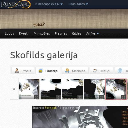
runescape.exs.lv
Citas saites
Lobby
Kvesti
Minispēles
Prasmes
Ģildes
Arhīvs
Skofilds galerija
Profils
Galerija
Medaļas
Draugi
Ra
«
22
20
5
22
26
23