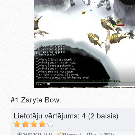
#1 Zaryte Bow.
Lietotāju vērtējums:
4
(2 balsis)
24.07.2011. 23:13
23 komentāri
skatīts 2072x