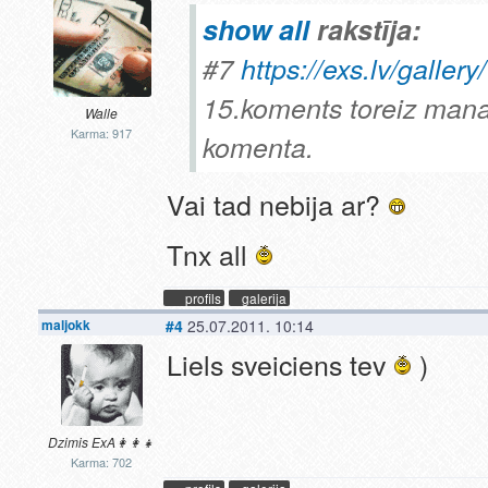
show all
rakstīja:
#7
https://exs.lv/galle
15.koments toreiz mana 
Walle
Karma: 917
komenta.
Vai tad nebija ar?
Tnx all
profils
galerija
maljokk
#4
25.07.2011. 10:14
Liels sveiciens tev
)
Dzimis ExA👩‍👩‍👧‍
Karma: 702