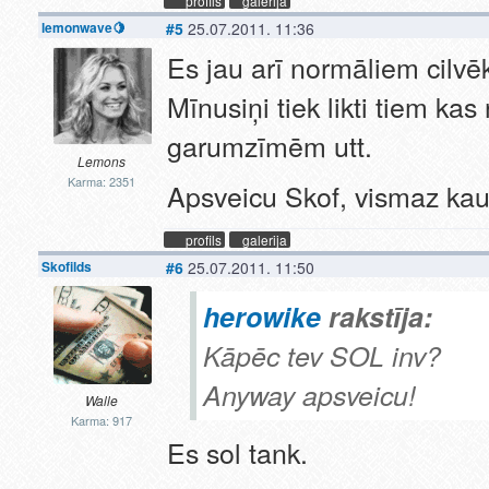
profils
galerija
lemonwave🍋
#5
25.07.2011. 11:36
Es jau arī normāliem cilvēk
Mīnusiņi tiek likti tiem ka
garumzīmēm utt.
Lemons
Karma: 2351
Apsveicu Skof, vismaz kaut
profils
galerija
Skofilds
#6
25.07.2011. 11:50
herowike
rakstīja:
Kāpēc tev SOL inv?
Anyway apsveicu!
Walle
Karma: 917
Es sol tank.