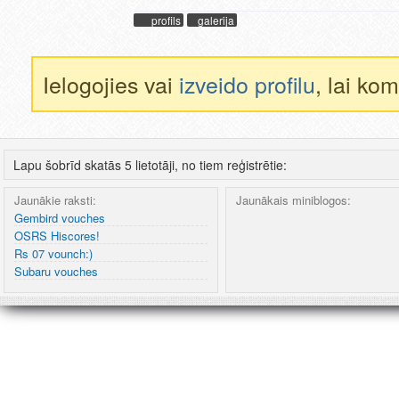
profils
galerija
Ielogojies vai
izveido profilu
, lai ko
Lapu šobrīd skatās 5 lietotāji, no tiem reģistrētie:
Jaunākie raksti:
Jaunākais miniblogos:
Gembird vouches
OSRS Hiscores!
Rs 07 vounch:)
Subaru vouches