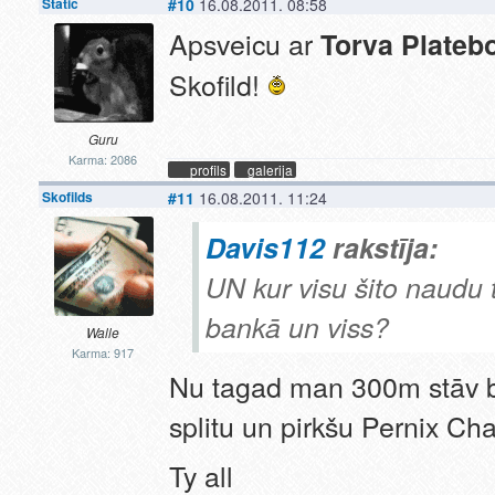
Static
#10
16.08.2011. 08:58
Apsveicu ar
Torva Platebo
Skofild!
Guru
Karma: 2086
profils
galerija
Skofilds
#11
16.08.2011. 11:24
Davis112
rakstīja:
UN kur visu šito naudu t
bankā un viss?
Walle
Karma: 917
Nu tagad man 300m stāv b
splitu un pirkšu Pernix C
Ty all