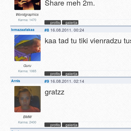
Share meh 2m.
Worstgraphics
Karma: 1470
profils
galerija
lvmazaafakaa
#8
16.08.2011. 00:24
kaa tad tu tiki vienradzu 
Guru
Karma: 1065
profils
galerija
Arnis
#9
16.08.2011. 02:14
gratzz
BMW
Karma: 2400
profils
galerija