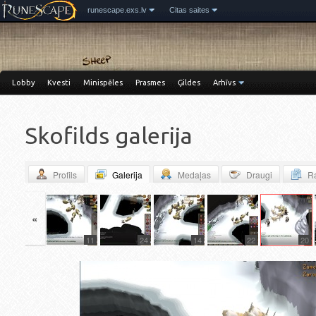
runescape.exs.lv
Citas saites
Lobby
Kvesti
Minispēles
Prasmes
Ģildes
Arhīvs
Skofilds galerija
Profils
Galerija
Medaļas
Draugi
Ra
«
20
11
24
14
22
20