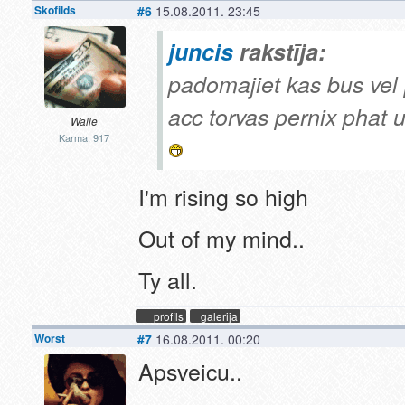
Skofilds
#6
15.08.2011. 23:45
juncis
rakstīja:
padomajiet kas bus vel 
acc torvas pernix phat ut
Walle
Karma: 917
I'm rising so high
Out of my mind..
Ty all.
profils
galerija
Worst
#7
16.08.2011. 00:20
Apsveicu..