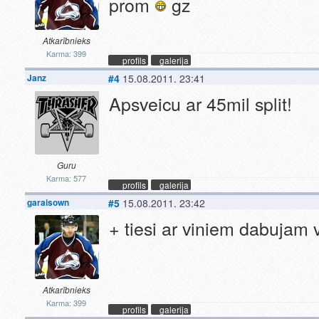
prom
gz
Atkarībnieks
Karma: 399
profils
galerija
Janz
#4
15.08.2011. 23:41
Apsveicu ar 45mil split!
Guru
Karma: 577
profils
galerija
garaisown
#5
15.08.2011. 23:42
+ tiesi ar viniem dabujam 
Atkarībnieks
Karma: 399
profils
galerija