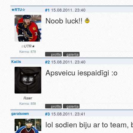
★RTU☆
#1
15.08.2011. 23:40
Noob luck!!
☆UTR★
Karma: 878
profils
galerija
Kačis
#2
15.08.2011. 23:40
Apsveicu iespaidīgi :o
Rawr
Karma: 858
profils
galerija
garaisown
#3
15.08.2011. 23:41
lol sodien biju ar to team, 