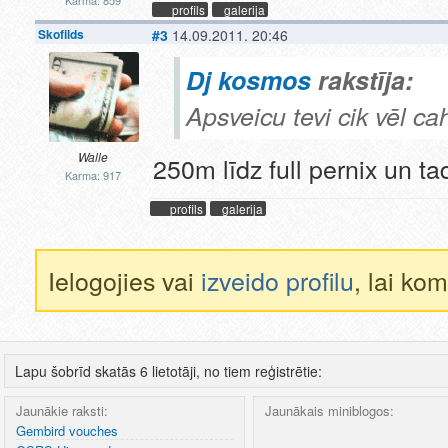
profils
galerija
Skofilds
#3
14.09.2011. 20:46
Dj kosmos
rakstīja:
Apsveicu tevi cik vēl cah
Walle
250m līdz full pernix un t
Karma: 917
profils
galerija
Ielogojies vai
izveido profilu
, lai ko
Lapu šobrīd skatās 6 lietotāji, no tiem reģistrētie:
Jaunākie raksti:
Jaunākais miniblogos:
Gembird vouches