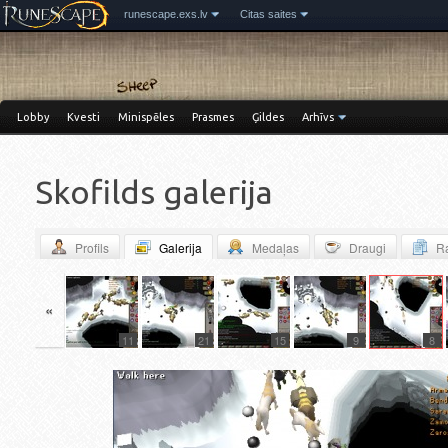
runescape.exs.lv
Citas saites
Lobby
Kvesti
Minispēles
Prasmes
Ģildes
Arhīvs
Skofilds galerija
Profils
Galerija
Medaļas
Draugi
Ra
«
17
11
21
15
9
8