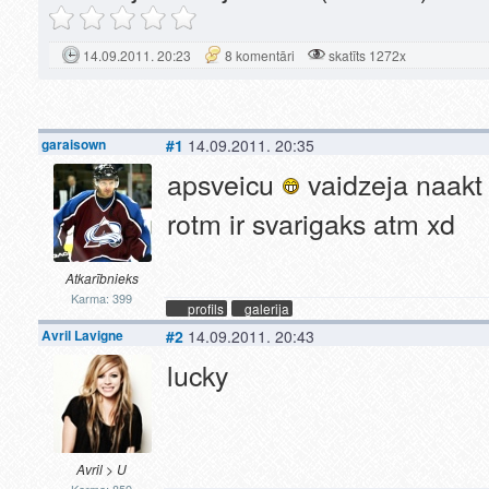
14.09.2011. 20:23
8 komentāri
skatīts 1272x
garaisown
#1
14.09.2011. 20:35
apsveicu
vaidzeja naakt 
rotm ir svarigaks atm xd
Atkarībnieks
Karma: 399
profils
galerija
Avril Lavigne
#2
14.09.2011. 20:43
lucky
Avril > U
Karma: 859