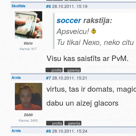
Skofilds
#6
28.10.2011. 15:19
soccer
rakstīja:
Apsveicu!
Tu tikai Nexo, neko citu
Walle
Karma: 917
Visu kas saistīts ar PvM.
profils
galerija
Arnis
#7
28.10.2011. 15:21
virtus, tas ir domats, magi
dabu un aizej glacors
BMW
Karma: 2400
profils
galerija
Arnis
#8
28.10.2011. 15:24