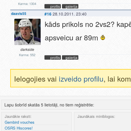
Karma: 1304
profils
galerija
daavis55
#16
28.10.2011. 23:40
kāds prikols no 2vs2? kap
apsveicu ar 89m
darkside
Karma: 552
profils
galerija
Ielogojies vai
izveido profilu
, lai ko
Lapu šobrīd skatās 5 lietotāji, no tiem reģistrētie:
Jaunākie raksti:
Jaunākais miniblogos:
Gembird vouches
OSRS Hiscores!