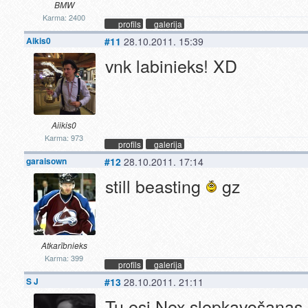
BMW
Karma: 2400
profils
galerija
Aikis0
#11
28.10.2011. 15:39
vnk labinieks! XD
Aiikis0
Karma: 973
profils
galerija
garaisown
#12
28.10.2011. 17:14
still beasting
gz
Atkarībnieks
Karma: 399
profils
galerija
S J
#13
28.10.2011. 21:11
Tu esi Nex slepkavošanas 