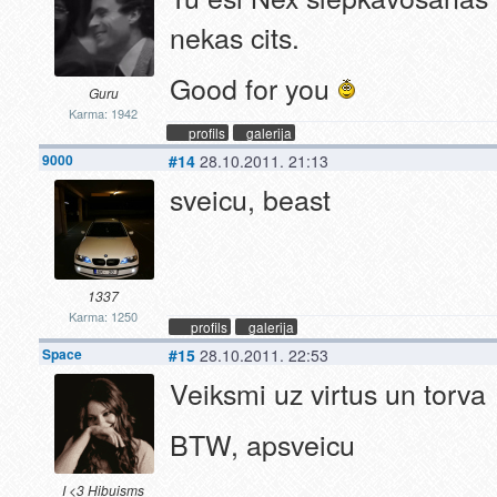
nekas cits.
Good for you
Guru
Karma: 1942
profils
galerija
9000
#14
28.10.2011. 21:13
sveicu, beast
1337
Karma: 1250
profils
galerija
Space
#15
28.10.2011. 22:53
Veiksmi uz virtus un torva
BTW, apsveicu
I <3 Hibuisms