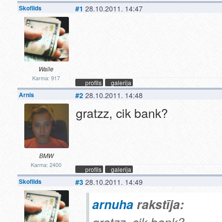
Skofilds
#1
28.10.2011. 14:47
Walle
Karma: 917
profils
galerija
Arnis
#2
28.10.2011. 14:48
gratzz, cik bank?
BMW
Karma: 2400
profils
galerija
Skofilds
#3
28.10.2011. 14:49
arnuha
rakstīja:
gratzz, cik bank?