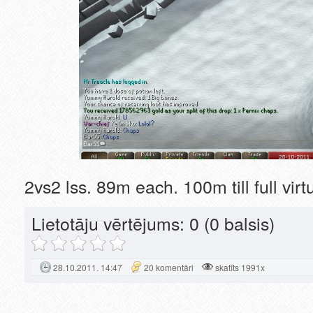
2vs2 lss. 89m each. 100m till full virt
Lietotāju vērtējums:
0
(0 balsis)
28.10.2011. 14:47
20 komentāri
skatīts 1991x