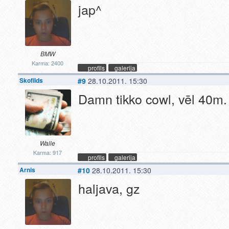
jap^
BMW
Karma: 2400
profils
galerija
Skofilds
#9
28.10.2011. 15:30
Damn tikko cowl, vēl 40m.
Walle
Karma: 917
profils
galerija
Arnis
#10
28.10.2011. 15:30
haljava, gz