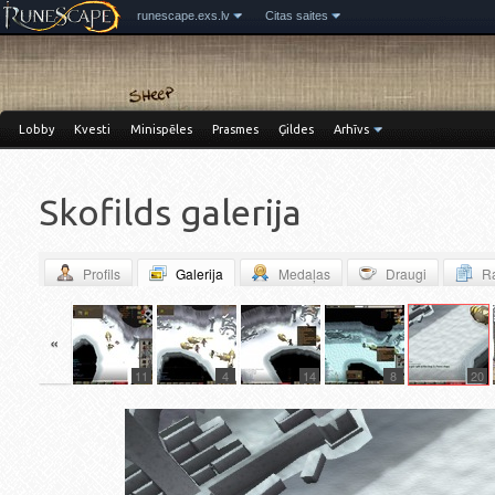
runescape.exs.lv
Citas saites
Lobby
Kvesti
Minispēles
Prasmes
Ģildes
Arhīvs
Skofilds galerija
Profils
Galerija
Medaļas
Draugi
Ra
«
14
11
4
14
8
20