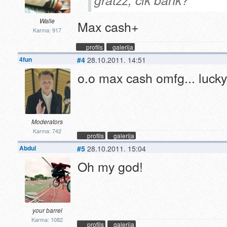
Walle
Max cash+
Karma: 917
profils
galerija
4fun
#4
28.10.2011. 14:51
o.o max cash omfg... lucky
Moderators
Karma: 742
profils
galerija
Abdul
#5
28.10.2011. 15:04
Oh my god!
your barrel
Karma: 1082
profils
galerija