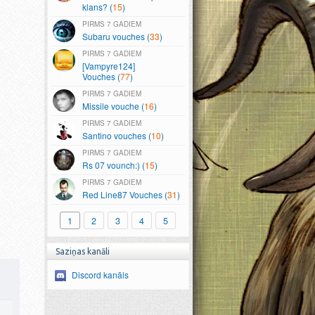
klans? (
15
)
7 GADIEM
Subaru vouches (
33
)
7 GADIEM
[Vampyre124]
Vouches (
77
)
7 GADIEM
Missile vouche (
16
)
7 GADIEM
Santino vouches (
10
)
7 GADIEM
Rs 07 vounch:) (
15
)
7 GADIEM
Red Line87 Vouches (
31
)
1
2
3
4
5
Saziņas kanāli
Discord kanāls