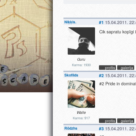
Niķķis.
#1
15.04.2011. 22
Cik sapratu kopīgi 
Guru
Karma: 1930
profils
galerija
Skofilds
#2
15.04.2011. 22
#2 Pride in dominat
Walle
Karma: 917
profils
galerija
Rõdzhs
#3
15.04.2011. 22