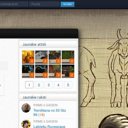
Jaunākie attēli
0
0
0
0
1
0
0
2
»
1
2
3
4
5
11
46
16
12
17
18
Jaunākie raksti
5 GADIEM
Trenēšana no 55 līdz
99 (
18
)
5 GADIEM
Latviešu Runescape