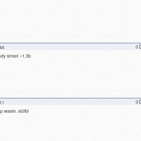
0
:46
body street ~1.3b
0
:11
sp waste. stūlbi