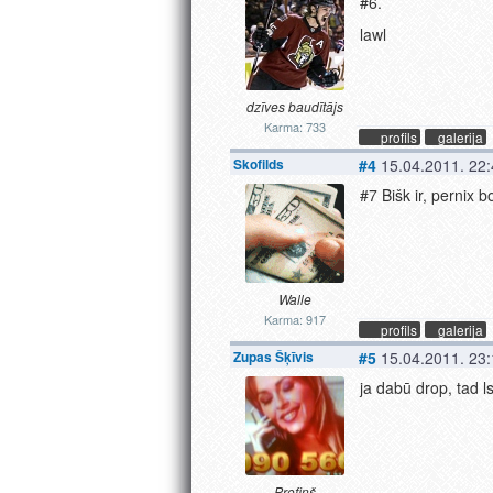
#6.
lawl
dzīves baudītājs
Karma: 733
profils
galerija
Skofilds
#4
15.04.2011. 22
#7 Bišk ir, pernix 
Walle
Karma: 917
profils
galerija
Zupas Šķīvis
#5
15.04.2011. 23
ja dabū drop, tad l
Profiņš