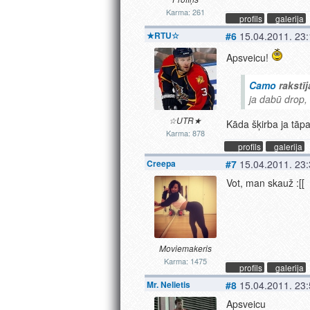
Karma: 261
profils
galerija
★RTU☆
#6
15.04.2011. 23
Apsveicu!
Camo
rakstīj
ja dabū drop, 
☆UTR★
Kāda šķirba ja tāpat
Karma: 878
profils
galerija
Creepa
#7
15.04.2011. 23
Vot, man skauž :[[
Moviemakeris
Karma: 1475
profils
galerija
Mr. Nelietis
#8
15.04.2011. 23
Apsveicu