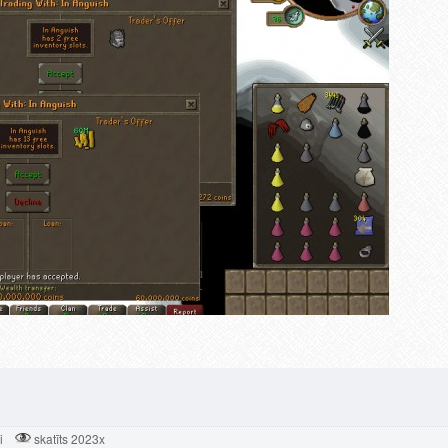
i
skatīts 2023x