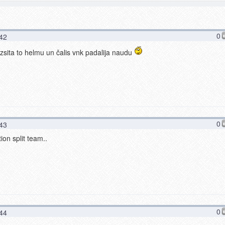
0
:42
izsita to helmu un čalis vnk padalija naudu
0
:43
ion split team..
0
:44