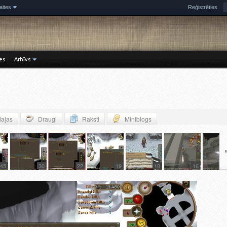
aites
Reģistrēties
es
Arhīvs
aļas
Draugi
Raksti
Miniblogs
45
30
22
19
10
16