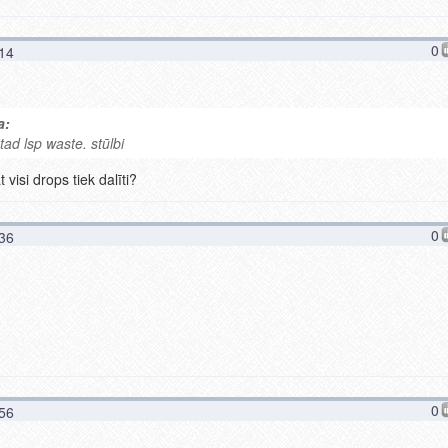
0
:14
a:
tad lsp waste. stūlbi
 visi drops tiek dalīti?
0
:36
0
:56