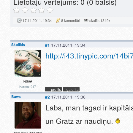
Lietotāju vērtējums:
0
(0 balsis)
17.11.2011. 19:34
8 komentāri
skatīts 1349x
Skofilds
#1
17.11.2011. 19:34
http://i43.tinypic.com/14bi
Walle
Karma: 917
profils
galerija
Baws
#2
17.11.2011. 19:36
Labs, man tagad ir kapitāls
un Gratz ar naudiņu.
Van der Schnitzel