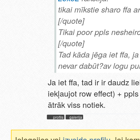
tikai mīkstie sharo ffa a
[/quote]
Tikai poor ppls nesheir
[/quote]
Tad kāda jēga iet ffa, j
nevar dabūt?av logu pu
Ja iet ffa, tad ir ir daudz l
iekļaujot row effect) + ppls
ātrāk viss notiek.
profils
galerija
Ielogojies vai
izveido profilu
, lai ko