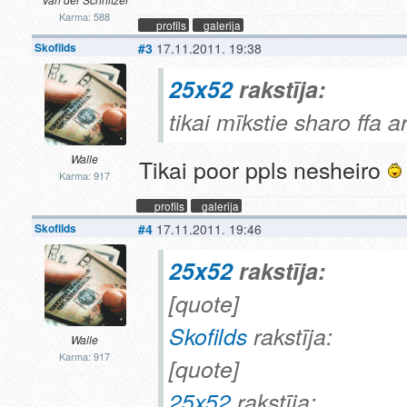
Karma: 588
profils
galerija
Skofilds
#3
17.11.2011. 19:38
25x52
rakstīja:
tikai mīkstie sharo ffa a
Walle
Tikai poor ppls nesheiro
Karma: 917
profils
galerija
Skofilds
#4
17.11.2011. 19:46
25x52
rakstīja:
[quote]
Skofilds
rakstīja:
Walle
Karma: 917
[quote]
25x52
rakstīja: