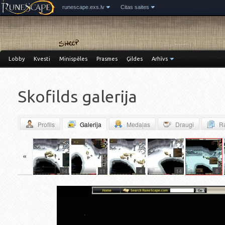
runescape.exs.lv
Citas saites
Lobby
Kvesti
Minispēles
Prasmes
Ģildes
Arhīvs
Skofilds galerija
Profils
Galerija
Medaļas
Draugi
Ra
«
18
14
11
4
14
8