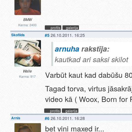
BMW
Karma: 2400
profils
galerija
Skofilds
#5
26.10.2011. 16:25
arnuha
rakstīja:
kautkad ari saksi skilot 
Walle
Varbūt kaut kad dabūšu 80
Karma: 917
Tagad torva, virtus jāsakr
video kā ( Woox, Born for 
profils
galerija
Arnis
#6
26.10.2011. 16:28
bet vini maxed ir...