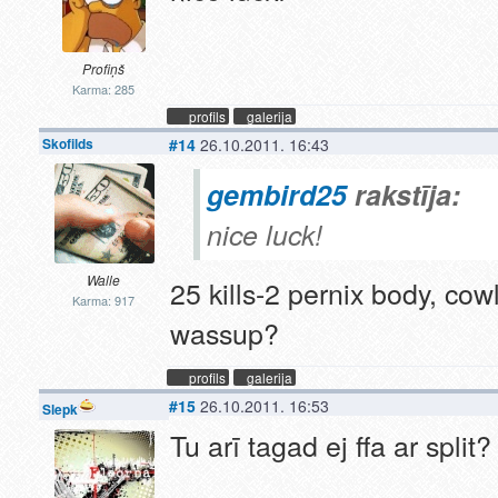
Profiņš
Karma: 285
profils
galerija
Skofilds
#14
26.10.2011. 16:43
gembird25
rakstīja:
nice luck!
Walle
25 kills-2 pernix body, co
Karma: 917
wassup?
profils
galerija
#15
26.10.2011. 16:53
Slepk
Tu arī tagad ej ffa ar split?