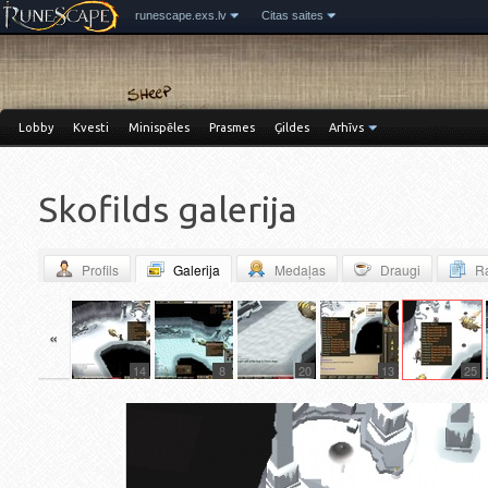
runescape.exs.lv
Citas saites
Lobby
Kvesti
Minispēles
Prasmes
Ģildes
Arhīvs
Skofilds galerija
Profils
Galerija
Medaļas
Draugi
Ra
«
4
14
8
20
13
25