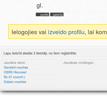
gl.
profils
galerija
Ielogojies vai
izveido profilu
, lai ko
Lapu šobrīd skatās 3 lietotāji, no tiem reģistrētie:
Jaunākie raksti:
Jaunākais miniblogos:
Gembird vouches
OSRS Hiscores!
Rs 07 vounch:)
Subaru vouches