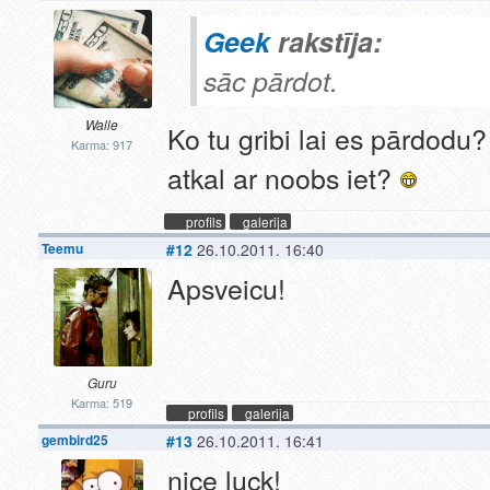
Geek
rakstīja:
sāc pārdot.
Walle
Ko tu gribi lai es pārdodu?
Karma: 917
atkal ar noobs iet?
profils
galerija
Teemu
#12
26.10.2011. 16:40
Apsveicu!
Guru
Karma: 519
profils
galerija
gembird25
#13
26.10.2011. 16:41
nice luck!