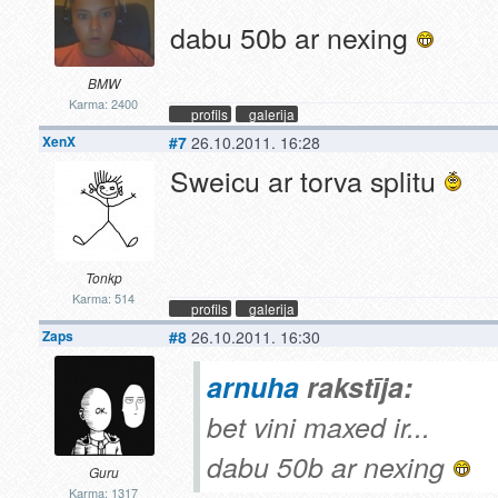
dabu 50b ar nexing
BMW
Karma: 2400
profils
galerija
XenX
#7
26.10.2011. 16:28
Sweicu ar torva splitu
Tonkp
Karma: 514
profils
galerija
Zaps
#8
26.10.2011. 16:30
arnuha
rakstīja:
bet vini maxed ir...
dabu 50b ar nexing
Guru
Karma: 1317