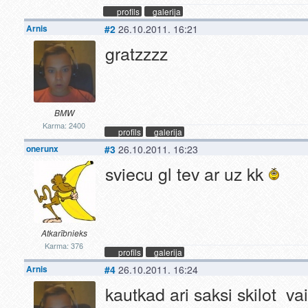
profils
galerija
Arnis
#2
26.10.2011. 16:21
gratzzzz
BMW
Karma: 2400
profils
galerija
onerunx
#3
26.10.2011. 16:23
sviecu gl tev ar uz kk
Atkarībnieks
Karma: 376
profils
galerija
Arnis
#4
26.10.2011. 16:24
kautkad ari saksi skilot vai