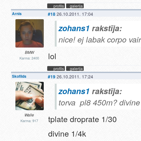
profils
galerija
Arnis
#18
26.10.2011. 17:04
zohans1
rakstīja:
nice! ej labak corpo vai
BMW
lol
Karma: 2400
profils
galerija
Skofilds
#19
26.10.2011. 17:24
zohans1
rakstīja:
torva pl8 450m? divin
Walle
tplate droprate 1/30
Karma: 917
divine 1/4k