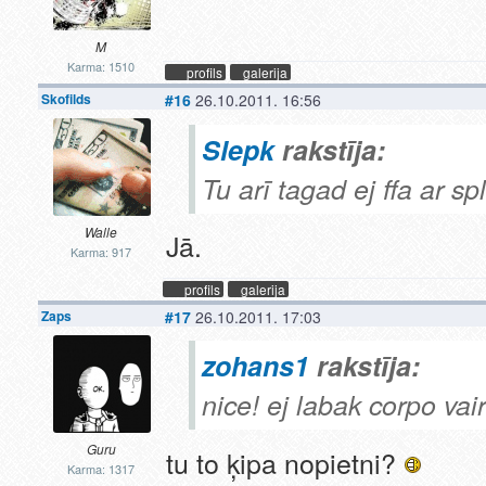
M
Karma: 1510
profils
galerija
Skofilds
#16
26.10.2011. 16:56
Slepk
rakstīja:
Tu arī tagad ej ffa ar spl
Walle
Jā.
Karma: 917
profils
galerija
Zaps
#17
26.10.2011. 17:03
zohans1
rakstīja:
nice! ej labak corpo vai
Guru
tu to ķipa nopietni?
Karma: 1317