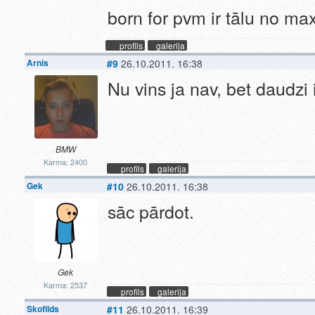
born for pvm ir tālu no max
profils
galerija
Arnis
#9
26.10.2011. 16:38
Nu vins ja nav, bet daudzi 
BMW
Karma: 2400
profils
galerija
Gek
#10
26.10.2011. 16:38
sāc pārdot.
Gek
Karma: 2537
profils
galerija
Skofilds
#11
26.10.2011. 16:39