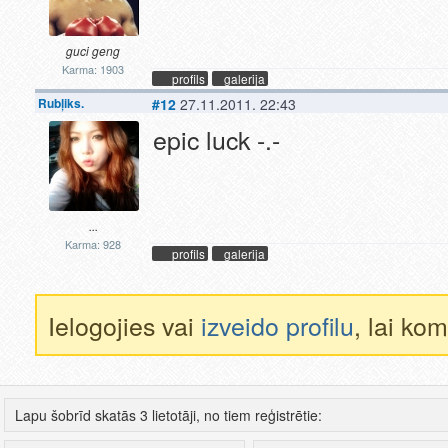
guci geng
Karma: 1903
profils
galerija
Rubļiks.
#12
27.11.2011. 22:43
epic luck -.-
...
Karma: 928
profils
galerija
Ielogojies vai
izveido profilu
, lai ko
Lapu šobrīd skatās 3 lietotāji, no tiem reģistrētie: