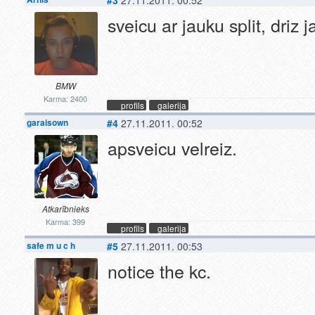
sveicu ar jauku split, driz 
BMW
Karma: 2400
profils
galerija
garaisown
#4
27.11.2011. 00:52
apsveicu velreiz.
Atkarībnieks
Karma: 399
profils
galerija
safe m u c h
#5
27.11.2011. 00:53
notice the kc.