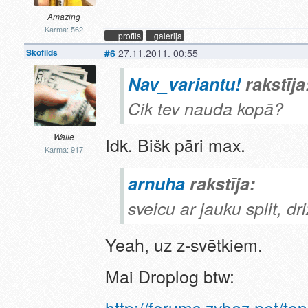
Amazing
Karma: 562
profils
galerija
Skofilds
#6
27.11.2011. 00:55
Nav_variantu!
rakstīja
Cik tev nauda kopā?
Walle
Idk. Bišk pāri max.
Karma: 917
arnuha
rakstīja:
sveicu ar jauku split, dr
Yeah, uz z-svētkiem.
Mai Droplog btw:
http://forums.zybez.net/t