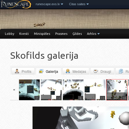
runescape.exs.lv
Citas saites
Lobby
Kvesti
Minispēles
Prasmes
Ģildes
Arhīvs
Skofilds galerija
Profils
Galerija
Medaļas
Draugi
Ra
«
36
7
14
6
13
18