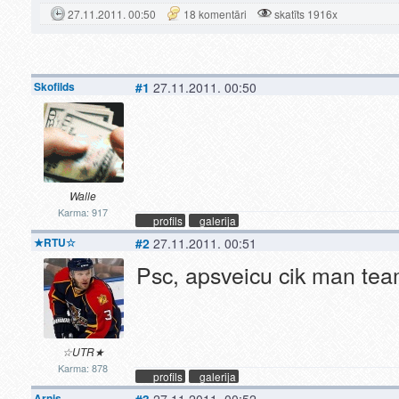
27.11.2011. 00:50
18 komentāri
skatīts 1916x
Skofilds
#1
27.11.2011. 00:50
Walle
Karma: 917
profils
galerija
★RTU☆
#2
27.11.2011. 00:51
Psc, apsveicu cik man te
☆UTR★
Karma: 878
profils
galerija
Arnis
#3
27.11.2011. 00:52