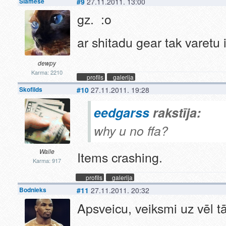
Siamese
#9
27.11.2011. 13:00
gz. :o
ar shitadu gear tak varetu
dewpy
Karma: 2210
profils
galerija
Skofilds
#10
27.11.2011. 19:28
eedgarss
rakstīja:
why u no ffa?
Walle
Items crashing.
Karma: 917
profils
galerija
Bodnieks
#11
27.11.2011. 20:32
Apsveicu, veiksmi uz vēl 