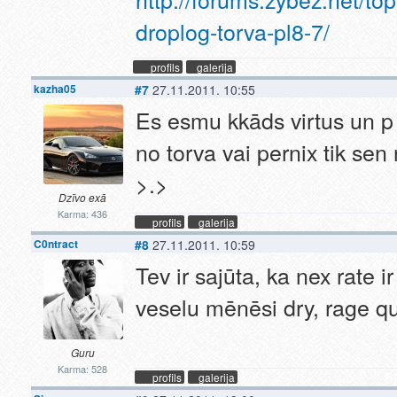
droplog-torva-pl8-7/
profils
galerija
kazha05
#7
27.11.2011. 10:55
Es esmu kkāds virtus un p
no torva vai pernix tik sen
>.>
Dzīvo exā
Karma: 436
profils
galerija
C0ntract
#8
27.11.2011. 10:59
Tev ir sajūta, ka nex rate i
veselu mēnēsi dry, rage qu
Guru
Karma: 528
profils
galerija