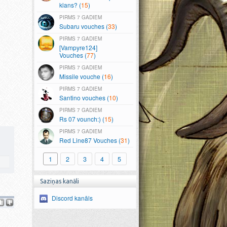
klans? (
15
)
7 GADIEM
Subaru vouches (
33
)
7 GADIEM
[Vampyre124]
Vouches (
77
)
7 GADIEM
Missile vouche (
16
)
7 GADIEM
Santino vouches (
10
)
7 GADIEM
Rs 07 vounch:) (
15
)
7 GADIEM
Red Line87 Vouches (
31
)
1
2
3
4
5
Saziņas kanāli
Discord kanāls