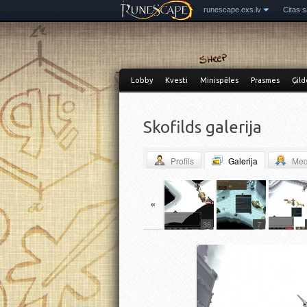
runescape.exs.lv
Citas s
Lobby
Kvesti
Minispēles
Prasmes
Ģild
Skofilds galerija
Profils
Galerija
Med
«
7
5
14
12
36
7