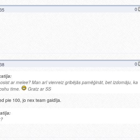
0
:35
0
:38
stīja:
 nosist ar melee? Man arī vienreiz gribējās pamēģināt, bet izdomāju, ka
oshu time.
Gratz ar SS
ed pie 100, jo nex team gaidīja.
stīja:
x?