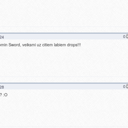
0
:24
min Sword, veiksmi uz citiem labiem drops!!!
0
:28
e? :O